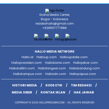
Graha Media Center,
Bogor - Indonesia
redaksihallo@gmail.com
+628557777888
HALLO MEDIA NETWORK
Hallo.id
Halloup.com
Halloupdate.com
Hallopresiden.com
Hallobisnis.com
Hallojabar.com
Hallokaltim.com
Hallotangsel.com
Hallobandung.com
Hallokampus.com
Halloidn.com
Hallopapua.com
HISTORI MEDIA
KODE ETIK
TIM REDAKSI
MEDIA SIBER
KONTAK IKLAN
HAK JAWAB
COPYRIGHT © 2026 HALLOPRESIDEN.COM - ALL RIGHTS RESERVED