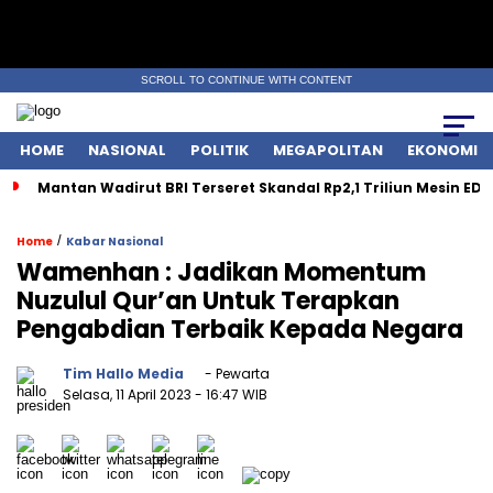
SCROLL TO CONTINUE WITH CONTENT
HOME
NASIONAL
POLITIK
MEGAPOLITAN
EKONOMI
Mantan Wadirut BRI Terseret Skandal Rp2,1 Triliun Mesin EDC
/
Home
Kabar Nasional
Wamenhan : Jadikan Momentum
Nuzulul Qur’an Untuk Terapkan
Pengabdian Terbaik Kepada Negara
Tim Hallo Media
- Pewarta
Selasa, 11 April 2023
- 16:47 WIB