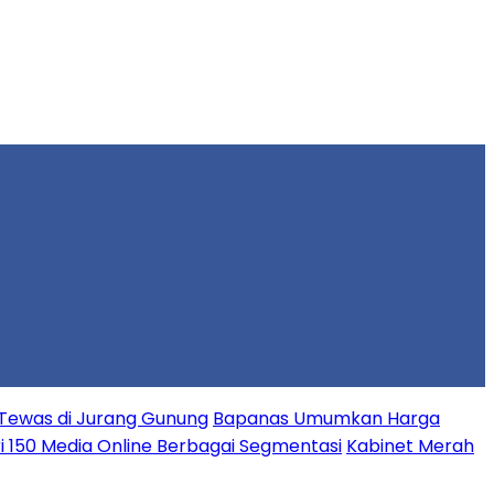
Tewas di Jurang Gunung
Bapanas Umumkan Harga
ari 150 Media Online Berbagai Segmentasi
Kabinet Merah