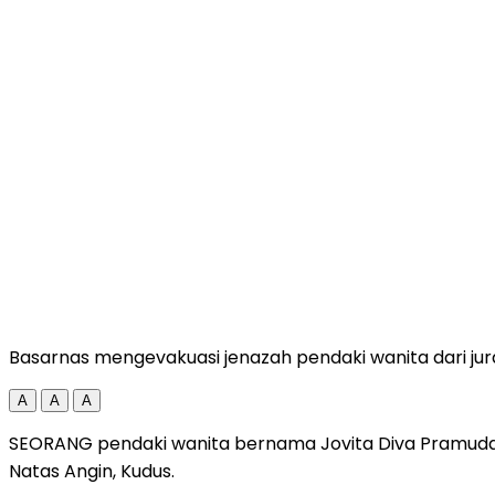
Basarnas mengevakuasi jenazah pendaki wanita dari j
A
A
A
SEORANG pendaki wanita bernama Jovita Diva Pramudawa
Natas Angin, Kudus.