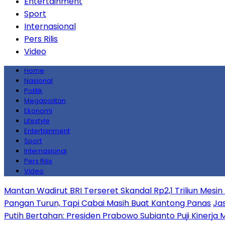
Entertainment
Sport
Internasional
Pers Rilis
Video
Home
Nasional
Politik
Megapolitan
Ekonomi
Lifestyle
Entertainment
Sport
Internasional
Pers Rilis
Video
Mantan Wadirut BRI Terseret Skandal Rp2,1 Triliun Mesin
Pangan Turun, Tapi Cabai Masih Buat Kantong Panas
Jas
Putih Bertahan: Presiden Prabowo Subianto Puji Kinerja M