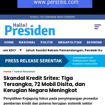
SCROLL TO CONTINUE WITH CONTENT
HOME
NASIONAL
POLITIK
MEGAPOLITAN
EKONOMI
C!
Jatuh Sambil Rekam Pemandangan, Pendaki Kudus Tewas
/
Home
Kabar Nasional
Skandal Kredit Sritex: Tiga
Tersangka, 72 Mobil Disita, dan
Kerugian Negara Meningkat
Penyidikan Kejagung fokus pada penyimpangan prosedur
pemberian kredit dan potensi kerugian sistemik sektor