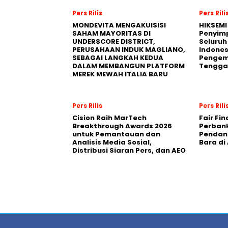
Pers Rilis
Pers Rili
MONDEVITA MENGAKUISISI
HIKSEMI
SAHAM MAYORITAS DI
Penyim
UNDERSCORE DISTRICT,
Seluruh
PERUSAHAAN INDUK MAGLIANO,
Indones
SEBAGAI LANGKAH KEDUA
Pengemb
DALAM MEMBANGUN PLATFORM
Tengga
MEREK MEWAH ITALIA BARU
Pers Rilis
Pers Rili
Cision Raih MarTech
Fair Fi
Breakthrough Awards 2026
Perban
untuk Pemantauan dan
Pendana
Analisis Media Sosial,
Bara di
Distribusi Siaran Pers, dan AEO