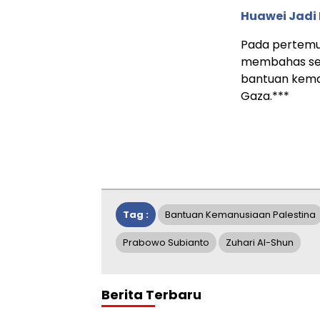
Huawei Jadi
Pada pertemu
membahas sec
bantuan keman
Gaza.***
Tag :
Bantuan Kemanusiaan Palestina
Prabowo Subianto
Zuhari Al-Shun
Berita Terbaru