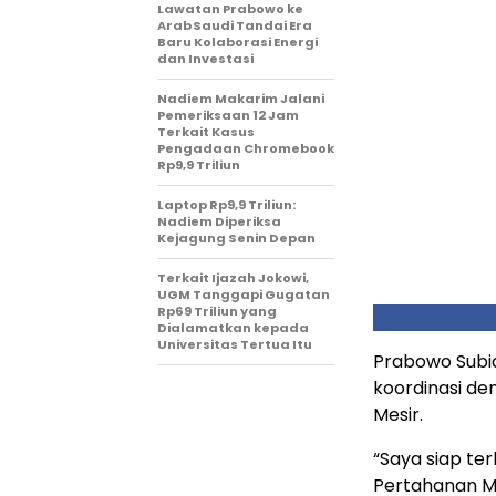
Lawatan Prabowo ke
Arab Saudi Tandai Era
Baru Kolaborasi Energi
dan Investasi
Nadiem Makarim Jalani
Pemeriksaan 12 Jam
Terkait Kasus
Pengadaan Chromebook
Rp9,9 Triliun
Laptop Rp9,9 Triliun:
Nadiem Diperiksa
Kejagung Senin Depan
Terkait Ijazah Jokowi,
UGM Tanggapi Gugatan
Rp69 Triliun yang
Dialamatkan kepada
Universitas Tertua Itu
Prabowo Subi
koordinasi de
Mesir.
“Saya siap te
Pertahanan M