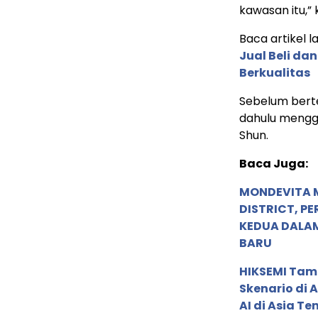
kawasan itu,”
Baca artikel la
Jual Beli dan
Berkualitas
Sebelum bert
dahulu mengge
Shun.
Baca Juga:
MONDEVITA 
DISTRICT, P
KEDUA DALA
BARU
HIKSEMI Tam
Skenario di
AI di Asia T