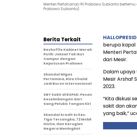
Menteri Pertahanan RI Prabowo Subianto bertemu 
Prabowo Subianto)
HALLOPRESI
Berita Terkait
berupa kapal 
Reshuffle Kabinet Merah
Menteri Perta
Putih: Jokowi Tak Ikut
dari Mesir.
Campur dengan
Keputusan Prabowo
Dalam upaya 
Skandal Migas
Mesir Arshaf 
Pertamina, Riza Chalid
Jadi Buron Internasional
2023.
SBY Sakit di RSPAD: Pesan
“Kita diskusi
Keseimbangan dari
Sang Pelukis Tangan Kiri
sakit dan aka
yang baik,” u
Skandal Kredit Sritex:
Tiga Tersangka, 72 Mobil
Disita, dan Kerugian
Negara Meningkat