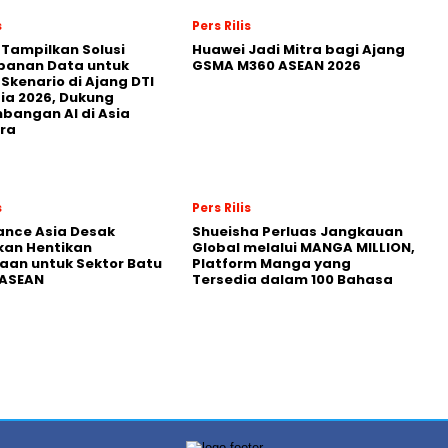
s
Pers Rilis
 Tampilkan Solusi
Huawei Jadi Mitra bagi Ajang
panan Data untuk
GSMA M360 ASEAN 2026
 Skenario di Ajang DTI
ia 2026, Dukung
angan AI di Asia
ra
s
Pers Rilis
nance Asia Desak
Shueisha Perluas Jangkauan
kan Hentikan
Global melalui MANGA MILLION,
an untuk Sektor Batu
Platform Manga yang
 ASEAN
Tersedia dalam 100 Bahasa