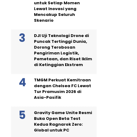
untuk Setiap Momen
Lewat Inovasi yang
Mencakup Seluruh
Skenario
DJI Uji Teknologi Drone di
Puncak Tertinggi Dunia,
Dorong Terobosan
Pengiriman Logistik,
Pemetaan, dan Riset Iklim
di Ketinggian Ekstrem
TMGM Perkuat Kemitraan
dengan Chelsea FC Lewat
Tur Pramusim 2026 di
Asia-Pasifik
Gravity Game Unite Resmi
Buka Open Beta Test
Kedua Ragnarok Zero:
Global untuk PC