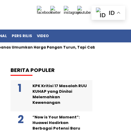
ID
NAL
PERS RILIS
VIDEO
s Umumkan Harga Pangan Turun, Tapi Cabai Masih Buat Kanton
BERITA POPULER
KPK Kritisi 17 Masalah RUU
KUHAP yang Dinilai
Melemahkan
Kewenangan
“Now is Your Moment”:
Huawei Hadirkan
Berbagai Potensi Baru