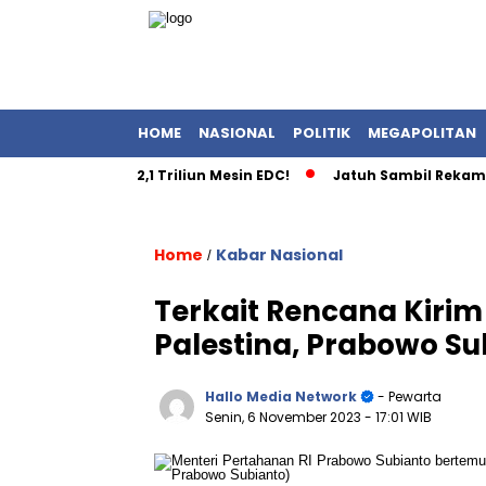
HOME
NASIONAL
POLITIK
MEGAPOLITAN
et Skandal Rp2,1 Triliun Mesin EDC!
Jatuh Sambil Rekam Pe
Home
Kabar Nasional
/
Terkait Rencana Kirim
Palestina, Prabowo Su
Hallo Media Network
- Pewarta
Senin, 6 November 2023
- 17:01 WIB