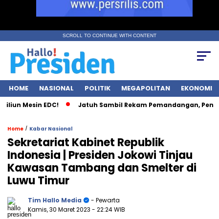
SCROLL TO CONTINUE WITH CONTENT
HOME
NASIONAL
POLITIK
MEGAPOLITAN
EKONOMI
liun Mesin EDC!
Jatuh Sambil Rekam Pemandangan, Pendaki
/
Home
Kabar Nasional
Sekretariat Kabinet Republik
Indonesia | Presiden Jokowi Tinjau
Kawasan Tambang dan Smelter di
Luwu Timur
Tim Hallo Media
- Pewarta
Kamis, 30 Maret 2023
- 22:24 WIB