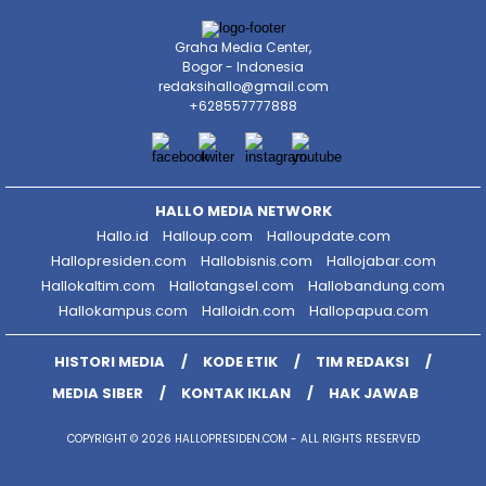
Graha Media Center,
Bogor - Indonesia
redaksihallo@gmail.com
+628557777888
HALLO MEDIA NETWORK
Hallo.id
Halloup.com
Halloupdate.com
Hallopresiden.com
Hallobisnis.com
Hallojabar.com
Hallokaltim.com
Hallotangsel.com
Hallobandung.com
Hallokampus.com
Halloidn.com
Hallopapua.com
HISTORI MEDIA
KODE ETIK
TIM REDAKSI
MEDIA SIBER
KONTAK IKLAN
HAK JAWAB
COPYRIGHT © 2026 HALLOPRESIDEN.COM - ALL RIGHTS RESERVED