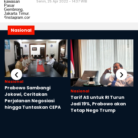
Senin, 25 Apr 2022 - 14:37 WIB
Nasional
‹
›
Nasional
Prabowo Sambangi
Nasional
Jokowi, Ceritakan
Tarif AS untuk RI Turun
Perjalanan Negosiasi
Jadi 19%, Prabowo akan
hingga Tuntaskan CEPA
Tetap Nego Trump