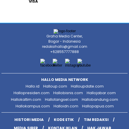
VISA
Graha Media Center,
Bogor - Indonesia
redaksihallo@gmail.com
+628557777888
HALLO MEDIA NETWORK
Hallo.id
Halloup.com
Halloupdate.com
Hallopresiden.com
Hallobisnis.com
Hallojabar.com
Hallokaltim.com
Hallotangsel.com
Hallobandung.com
Hallokampus.com
Halloidn.com
Hallopapua.com
HISTORI MEDIA
KODE ETIK
TIM REDAKSI
MEDIA SIBER
KONTAK IKLAN
HAK JAWAB