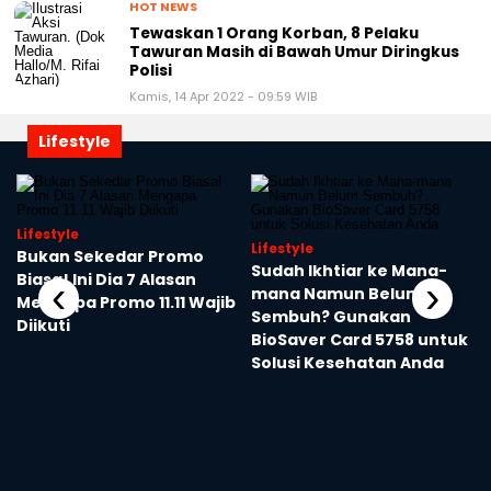
HOT NEWS
Tewaskan 1 Orang Korban, 8 Pelaku
Tawuran Masih di Bawah Umur Diringkus
Polisi
Kamis, 14 Apr 2022 - 09:59 WIB
Lifestyle
Lifestyle
Lifestyle
Bukan Sekedar Promo
Sudah Ikhtiar ke Mana-
Biasa! Ini Dia 7 Alasan
‹
›
mana Namun Belum
Mengapa Promo 11.11 Wajib
Sembuh? Gunakan
Diikuti
BioSaver Card 5758 untuk
Solusi Kesehatan Anda