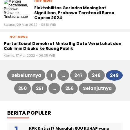
HOT NEWS
Elektabilitas Gerindra Meningkat
Signifikan, Prabowo Teratas di Bursa
Capres 2024
Selasa, 29 Mar 2022 - 08:18 WIB
HOT NEWS
Partai Sosial Demokrat Minta Big Data Versi Luhut dan
Cak Imin Dibuka ke Ruang Publik
Kamis, 17 Mar 2022 - 06:05 WIB
Sebelumnya
1
…
247
248
249
Paginasi
250
251
…
256
Selanjutnya
pos
BERITA POPULER
KPK Kritisi 17 Masalah RUU KUHAP yang