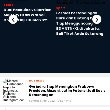
Sport
Sport
Duel Pacquiao vs Barrios:
Format Pertandingan
Majority Draw Warnai
‹
›
Baru dan Bintang Dunia
Drama Tinju Dunia 2025
Siap Mengguncang
BDMNTN-XL di Jakarta,
Beli Tiket Anda Sekarang
HOT NEWS
Gerindra Siap Menangkan Prabowo
Presiden, Muzani: Jatim Potensi Jadi Basis
Kemenangan
Selasa, 5 Apr 2022 - 08:34 WIB