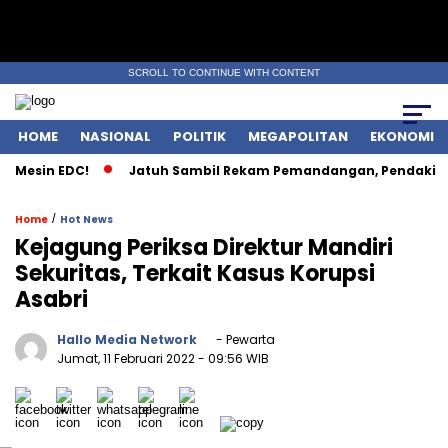
SCROLL TO CONTINUE WITH CONTENT
HOME
NASIONAL
POLITIK
MEGAPOLITAN
EKONOMI
 Mesin EDC!
Jatuh Sambil Rekam Pemandangan, Pendaki Kud
/
Home
Hot News
Kejagung Periksa Direktur Mandiri
Sekuritas, Terkait Kasus Korupsi
Asabri
Hallo Media Network
- Pewarta
Jumat, 11 Februari 2022
- 09:56 WIB