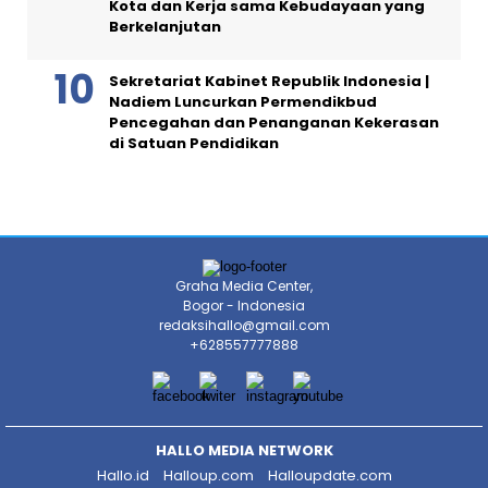
Kota dan Kerja sama Kebudayaan yang
Berkelanjutan
Sekretariat Kabinet Republik Indonesia |
Nadiem Luncurkan Permendikbud
Pencegahan dan Penanganan Kekerasan
di Satuan Pendidikan
Graha Media Center,
Bogor - Indonesia
redaksihallo@gmail.com
+628557777888
HALLO MEDIA NETWORK
Hallo.id
Halloup.com
Halloupdate.com