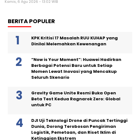
Kamis, 6 Agu 2026 - 13:02 WIB
BERITA POPULER
KPK Kritisi 17 Masalah RUU KUHAP yang
Dinilai Melemahkan Kewenangan
“Now is Your Moment”: Huawei Hadirkan
Berbagai Potensi Baru untuk Setiap
Momen Lewat Inovasi yang Mencakup
Seluruh Skenario
Gravity Game Unite Resmi Buka Open
Beta Test Kedua Ragnarok Zero: Global
untuk PC
DJI Uji Teknologi Drone di Puncak Tertinggi
Dunia, Dorong Terobosan Pengiriman
Logistik, Pemetaan, dan Riset Iklim di
Ketinggian Ekstrem