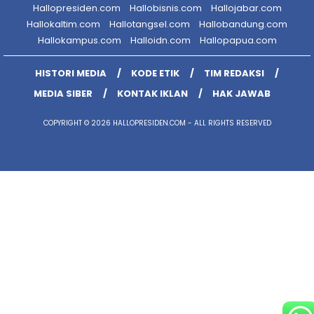
Hallopresiden.com
Hallobisnis.com
Hallojabar.com
Hallokaltim.com
Hallotangsel.com
Hallobandung.com
Hallokampus.com
Halloidn.com
Hallopapua.com
HISTORI MEDIA
KODE ETIK
TIM REDAKSI
MEDIA SIBER
KONTAK IKLAN
HAK JAWAB
COPYRIGHT © 2026 HALLOPRESIDEN.COM - ALL RIGHTS RESERVED