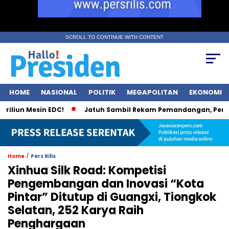
SCROLL TO CONTINUE WITH CONTENT
HOME
NASIONAL
POLITIK
MEGAPOLITAN
EKONOMI
un Mesin EDC!
Jatuh Sambil Rekam Pemandangan, Pendaki K
/
Home
Pers Rilis
Xinhua Silk Road: Kompetisi
Pengembangan dan Inovasi “Kota
Pintar” Ditutup di Guangxi, Tiongkok
Selatan, 252 Karya Raih
Penghargaan