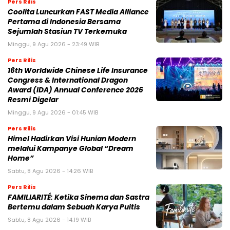
Pers Rilis
Coolita Luncurkan FAST Media Alliance
Pertama di Indonesia Bersama
Sejumlah Stasiun TV Terkemuka
Minggu, 9 Agu 2026 - 23:49 WIB
Pers Rilis
16th Worldwide Chinese Life Insurance
Congress & International Dragon
Award (IDA) Annual Conference 2026
Resmi Digelar
Minggu, 9 Agu 2026 - 01:45 WIB
Pers Rilis
Himel Hadirkan Visi Hunian Modern
melalui Kampanye Global “Dream
Home”
Sabtu, 8 Agu 2026 - 14:26 WIB
Pers Rilis
FAMILIARITÉ: Ketika Sinema dan Sastra
Bertemu dalam Sebuah Karya Puitis
Sabtu, 8 Agu 2026 - 14:19 WIB