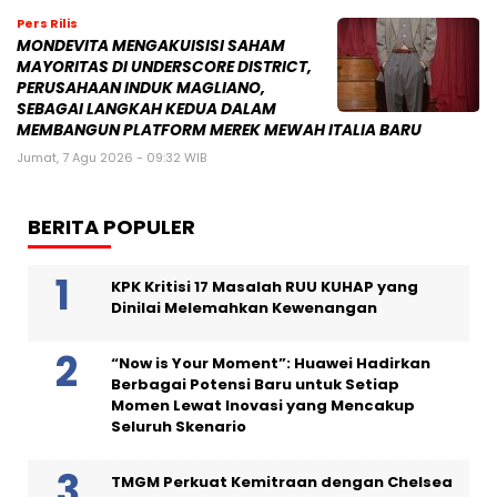
Pers Rilis
MONDEVITA MENGAKUISISI SAHAM
MAYORITAS DI UNDERSCORE DISTRICT,
PERUSAHAAN INDUK MAGLIANO,
SEBAGAI LANGKAH KEDUA DALAM
MEMBANGUN PLATFORM MEREK MEWAH ITALIA BARU
Jumat, 7 Agu 2026 - 09:32 WIB
BERITA POPULER
KPK Kritisi 17 Masalah RUU KUHAP yang
Dinilai Melemahkan Kewenangan
“Now is Your Moment”: Huawei Hadirkan
Berbagai Potensi Baru untuk Setiap
Momen Lewat Inovasi yang Mencakup
Seluruh Skenario
TMGM Perkuat Kemitraan dengan Chelsea