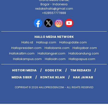
Bogor - Indonesia
redaksihallo@gmail.com
+628557777888
HALLO MEDIA NETWORK
Hallo.id
Halloup.com
Halloupdate.com
Hallopresiden.com
Hallobisnis.com
Hallojabar.com
Hallokaltim.com
Hallotangsel.com
Hallobandung.com
Hallokampus.com
Halloidn.com
Hallopapua.com
HISTORI MEDIA
KODE ETIK
TIM REDAKSI
MEDIA SIBER
KONTAK IKLAN
HAK JAWAB
COPYRIGHT © 2026 HALLOPRESIDEN.COM - ALL RIGHTS RESERVED