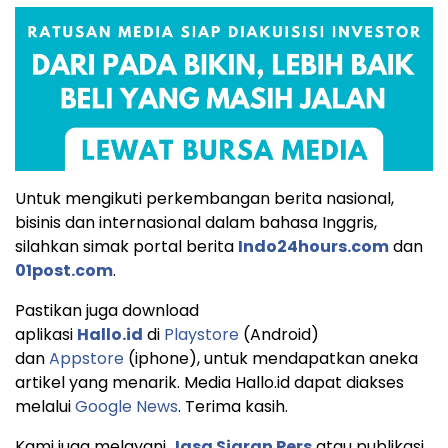
Untuk mengikuti perkembangan berita nasional,
bisinis dan internasional dalam bahasa Inggris,
silahkan simak portal berita
Indo24hours.com
dan
01post.com
.
Pastikan juga download
aplikasi
Hallo.id
di
Playstore
(Android)
dan
Appstore
(iphone), untuk mendapatkan aneka
artikel yang menarik. Media Hallo.id dapat diakses
melalui
Google News
. Terima kasih.
Kami juga melayani
Jasa Siaran Pers
atau publikasi