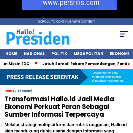
SCROLL TO CONTINUE WITH CONTENT
HOME
NASIONAL
POLITIK
MEGAPOLITAN
EKONOMI
sin EDC!
Jatuh Sambil Rekam Pemandangan, Pendaki Kudus
/
Home
Ekonomi
Transformasi Hallo.id Jadi Media
Ekonomi Perkuat Peran Sebagai
Sumber Informasi Terpercaya
Melalui strategi multiplatform dan rubrik unggulan, Hallo.id
siap mendukung dunia usaha dengan informasi yang