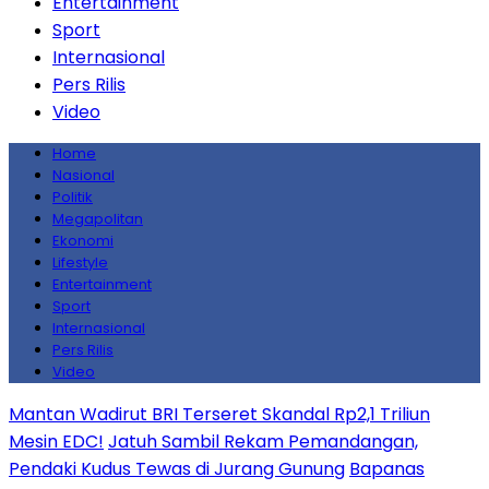
Entertainment
Sport
Internasional
Pers Rilis
Video
Home
Nasional
Politik
Megapolitan
Ekonomi
Lifestyle
Entertainment
Sport
Internasional
Pers Rilis
Video
Mantan Wadirut BRI Terseret Skandal Rp2,1 Triliun
Mesin EDC!
Jatuh Sambil Rekam Pemandangan,
Pendaki Kudus Tewas di Jurang Gunung
Bapanas