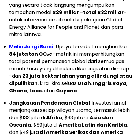
yang secara tidak langsung mengumpulkan
tambahan modal
$29 miliar
–
total $32 miliar
–
untuk intervensi amal melalui pekerjaan Global
Energy Alliance for People and Planet dan para
mitra lainnya.
Melindungi Bumi
:
Upaya tersebut menghasilkan
84 juta ton CO₂e
-metrik ini memperhitungkan
total potensi pemanasan global dari semua gas
rumah kaca yang dihindari, dikurangi, atau diserap
-dan
23 juta hektar lahan yang dilindungi atau
dipulihkan
, kira-kira seluas
Utah
,
Inggris Raya
,
Ghana
,
Laos
, atau
Guyana
.
Jangkauan Pendanaan Global:
Investasi amal
menjangkau setiap wilayah utama, termasuk lebih
dari $133 juta di
Afrika
; $93 juta di
Asia dan
Oseania
; $59 juta di
Amerika Latin dan Karibia
;
dan $49 juta
di Amerika Serikat dan Amerika