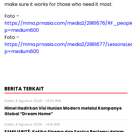
make sure it works for those who need it most.
Foto –
https://mma.prnasia.com/media2/2981676/RF_people_
p=medium600
Foto –
https://mma.prnasia.com/media2/2981677/LessonsLe
p=medium600
BERITA TERKAIT
Sabtu, 8 Agustus 2026 - 14:26 WIB
Himel Hadirkan Visi Hunian Modern melalui Kampanye
Global “Dream Home”
Sabtu, 8 Agustus 2026 - 14:19 WIB
FAMILIARITÉ: Ketika Sinema dan Sastra Bertemu dalam