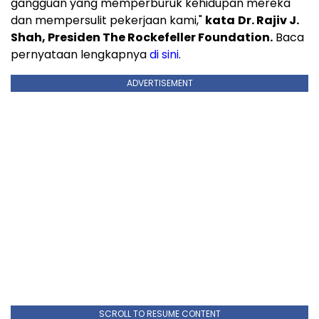
gangguan yang memperburuk kehidupan mereka
dan mempersulit pekerjaan kami,"
kata
Dr. Rajiv J.
Shah, Presiden The Rockefeller Foundation.
Baca
pernyataan lengkapnya
di sini
.
ADVERTISEMENT
SCROLL TO RESUME CONTENT