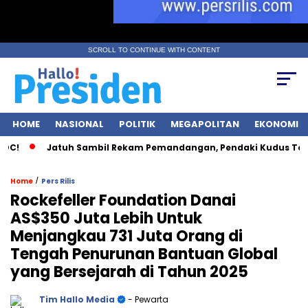
SCROLL TO CONTINUE WITH CONTENT
HOME
NASIONAL
POLITIK
MEGAPOLITAN
EKONOMI
Jatuh Sambil Rekam Pemandangan, Pendaki Kudus Tewas di Ju
/
Home
Pers Rilis
Rockefeller Foundation Danai
AS$350 Juta Lebih Untuk
Menjangkau 731 Juta Orang di
Tengah Penurunan Bantuan Global
yang Bersejarah di Tahun 2025
Tim Hallo Media
- Pewarta