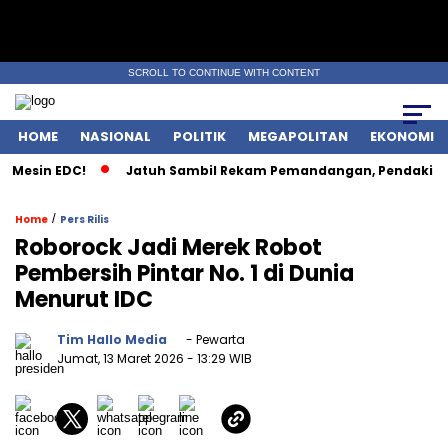
SCROLL TO CONTINUE WITH CONTENT
HOME
NASIONAL
POLITIK
MEGAPOLITAN
EKONOMI
Mesin EDC!
Jatuh Sambil Rekam Pemandangan, Pendaki Kudu
/
Home
Pers Rilis
Roborock Jadi Merek Robot
Pembersih Pintar No. 1 di Dunia
Menurut IDC
Tim Hallo Media
- Pewarta
Jumat, 13 Maret 2026
- 13:29 WIB