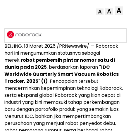
A
A
A
BEIJING
,
13 Maret 2026
/PRNewswire/ — Roborock
hari ini mengumumkan statusnya sebagai
merek
robot pembersih pintar nomor satu di
dunia pada 2025
, berdasarkan laporan
"IDC
Worldwide Quarterly Smart Vacuum Robotics
Tracker, 2025" (1)
. Pencapaian tersebut
mencerminkan kepemimpinan teknologi Roborock,
serta ekspansi global Roborock yang kian cepat di
industri yang kini memasuki tahap perkembangan
baru dengan portofolio produk yang semakin luas.
Menurut IDC, bahkan jika mempertimbangkan
perusahaan yang menjual robot penyedot debu,
robot pemotong rumput, serta berbagai robot