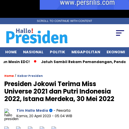
SCROLL TO CONTINUE WITH CONTENT
HOME
NASIONAL
POLITIK
MEGAPOLITAN
EKONOMI
n Mesin EDC!
Jatuh Sambil Rekam Pemandangan, Pendaki Ku
/
Home
Kabar Presiden
Presiden Jokowi Terima Miss
Universe 2021 dan Putri Indonesia
2022, Istana Merdeka, 30 Mei 2022
Tim Hallo Media
- Pewarta
Kamis, 20 April 2023
- 05:04 WIB