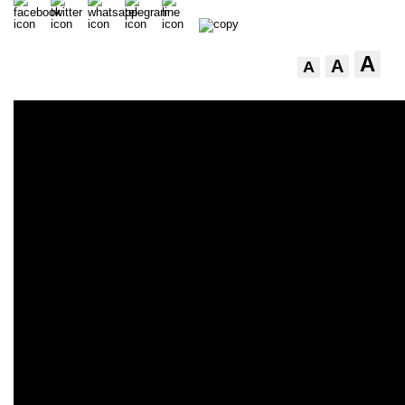
A
A
A