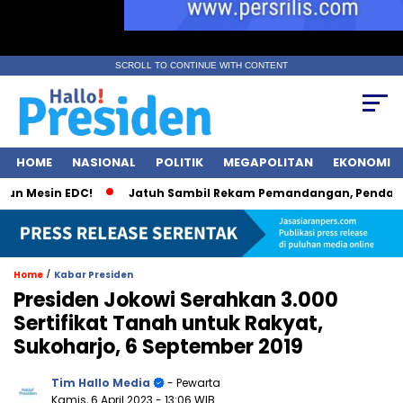
SCROLL TO CONTINUE WITH CONTENT
HOME
NASIONAL
POLITIK
MEGAPOLITAN
EKONOMI
n Mesin EDC!
Jatuh Sambil Rekam Pemandangan, Pendaki Ku
/
Home
Kabar Presiden
Presiden Jokowi Serahkan 3.000
Sertifikat Tanah untuk Rakyat,
Sukoharjo, 6 September 2019
Tim Hallo Media
- Pewarta
Kamis, 6 April 2023
- 13:06 WIB