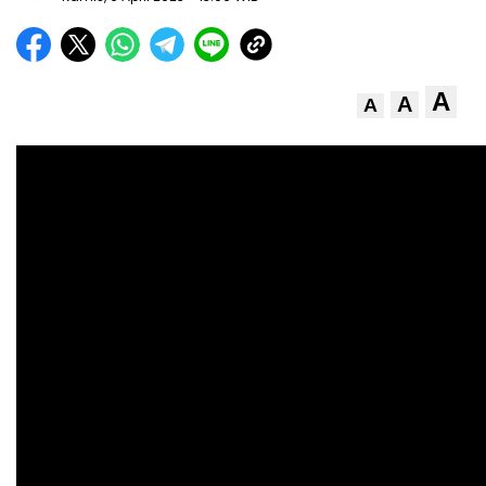
A
A
A