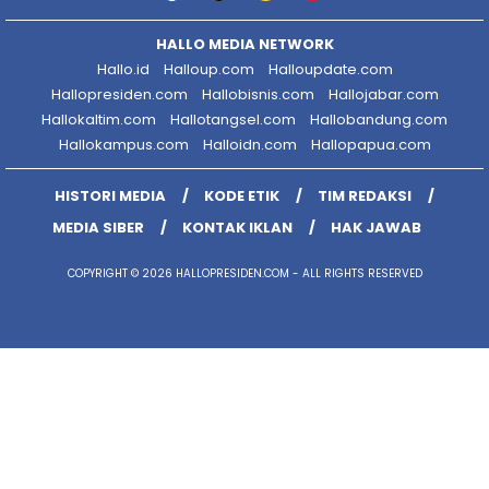
HALLO MEDIA NETWORK
Hallo.id
Halloup.com
Halloupdate.com
Hallopresiden.com
Hallobisnis.com
Hallojabar.com
Hallokaltim.com
Hallotangsel.com
Hallobandung.com
Hallokampus.com
Halloidn.com
Hallopapua.com
HISTORI MEDIA
KODE ETIK
TIM REDAKSI
MEDIA SIBER
KONTAK IKLAN
HAK JAWAB
COPYRIGHT © 2026 HALLOPRESIDEN.COM - ALL RIGHTS RESERVED