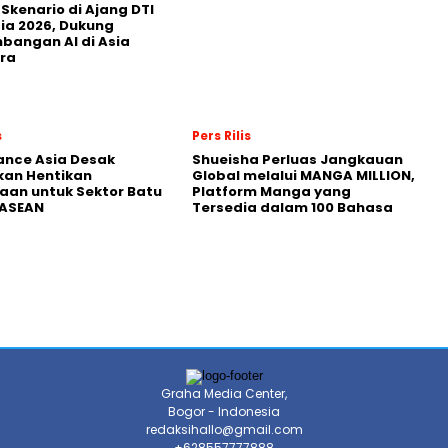
 Skenario di Ajang DTI
ia 2026, Dukung
angan AI di Asia
ra
s
Pers Rilis
nance Asia Desak
Shueisha Perluas Jangkauan
kan Hentikan
Global melalui MANGA MILLION,
an untuk Sektor Batu
Platform Manga yang
 ASEAN
Tersedia dalam 100 Bahasa
Graha Media Center,
Bogor - Indonesia
redaksihallo@gmail.com
+628557777888