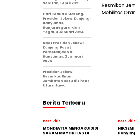
Selatan, 1 April 2021
Resmikan Jemb
Mobilitas Ora
Hari Kedua di Jateng,
Presiden Jokowi Kunjungi
Banyumas,
Banjarnegara, dan
Tegal, 3 Januari 2024
Saat Presiden Jokowi
Kunjungi Pusat
Perbelanjaan di
Banyumas, 2 Januari
2024
Presiden Jokowi
Resmikan Enam
Jembatan Baru di Lintas
Utara Jawa
Berita Terbaru
Pers Rilis
Pers Rili
MONDEVITA MENGAKUISISI
HIKSEMI
SAHAM MAYORITAS DI
Penyim