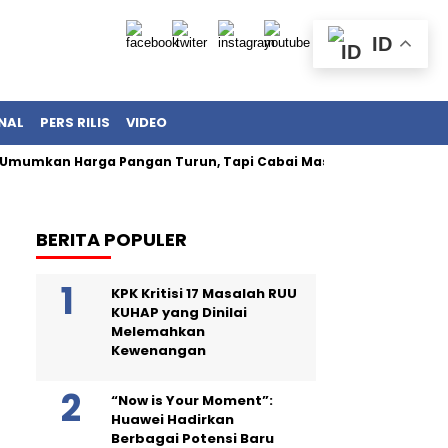
ID
NAL
PERS RILIS
VIDEO
umkan Harga Pangan Turun, Tapi Cabai Masih Buat Kantong Pa
BERITA POPULER
KPK Kritisi 17 Masalah RUU
KUHAP yang Dinilai
Melemahkan
Kewenangan
“Now is Your Moment”:
Huawei Hadirkan
Berbagai Potensi Baru