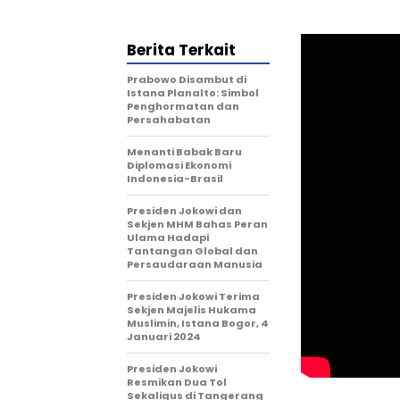
Berita Terkait
Prabowo Disambut di
Istana Planalto: Simbol
Penghormatan dan
Persahabatan
Menanti Babak Baru
Diplomasi Ekonomi
Indonesia-Brasil
Presiden Jokowi dan
Sekjen MHM Bahas Peran
Ulama Hadapi
Tantangan Global dan
Persaudaraan Manusia
Presiden Jokowi Terima
Sekjen Majelis Hukama
Muslimin, Istana Bogor, 4
Januari 2024
Presiden Jokowi
Resmikan Dua Tol
Sekaligus di Tangerang