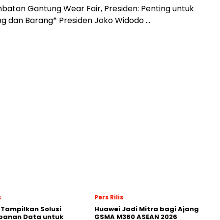
atan Gantung Wear Fair, Presiden: Penting untuk
ng dan Barang* Presiden Joko Widodo …
s
Pers Rilis
 Tampilkan Solusi
Huawei Jadi Mitra bagi Ajang
panan Data untuk
GSMA M360 ASEAN 2026