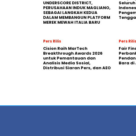
UNDERSCORE DISTRICT,
Seluruh
PERUSAHAAN INDUK MAGLIANO,
Indones
SEBAGAI LANGKAH KEDUA
Pengemb
DALAM MEMBANGUN PLATFORM
Tengga
MEREK MEWAH ITALIA BARU
Pers Rilis
Pers Rili
Cision Raih MarTech
Fair Fi
Breakthrough Awards 2026
Perban
untuk Pemantauan dan
Pendana
Analisis Media Sosial,
Bara di
Distribusi Siaran Pers, dan AEO