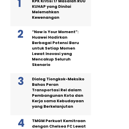
KPK Kritisi 17 Masalah RUU
KUHAP yang Dinilai
Melemahkan
Kewenangan
“Now is Your Moment”:
Huawei Hadirkan
Berbagai Potensi Baru
untuk Setiap Momen
Lewat Inovasi yang
Mencakup Seluruh
Skenario
Dialog Tiongkok-Meksiko
Bahas Peran
Transportasi Rel dalam
Pembangunan Kota dan
Kerja sama Kebudayaan
yang Berkelanjutan
TMGM Perkuat Kemitraan
dengan Chelsea FC Lewat