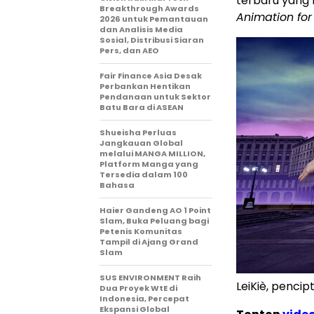
terbaru yang
Breakthrough Awards
Animation for
2026 untuk Pemantauan
dan Analisis Media
Sosial, Distribusi Siaran
Pers, dan AEO
Fair Finance Asia Desak
Perbankan Hentikan
Pendanaan untuk Sektor
Batu Bara di ASEAN
Shueisha Perluas
Jangkauan Global
melalui MANGA MILLION,
Platform Manga yang
Tersedia dalam 100
Bahasa
Haier Gandeng AO 1 Point
Slam, Buka Peluang bagi
Petenis Komunitas
Tampil di Ajang Grand
Slam
SUS ENVIRONMENT Raih
LeiKiè, penc
Dua Proyek WtE di
Indonesia, Percepat
Ekspansi Global