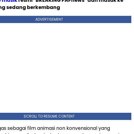
o musik
resmi "BREAKING PAPnews" dan masuk ke
ng sedang berkembang
ADVERTISEMENT
SCROLL TO RESUME CONTENT
as sebagai film animasi non konvensional yang