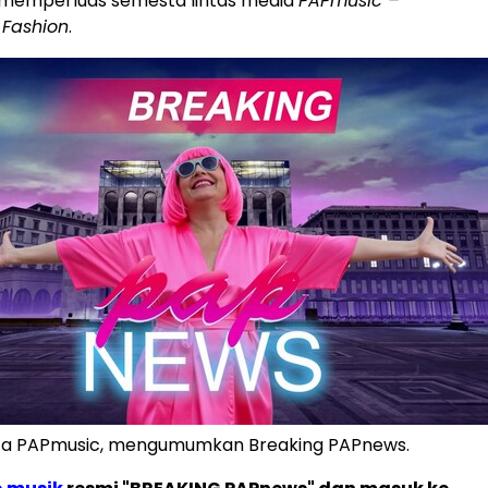
 memperluas semesta lintas media
PAPmusic –
 Fashion
.
ipta PAPmusic, mengumumkan Breaking PAPnews.