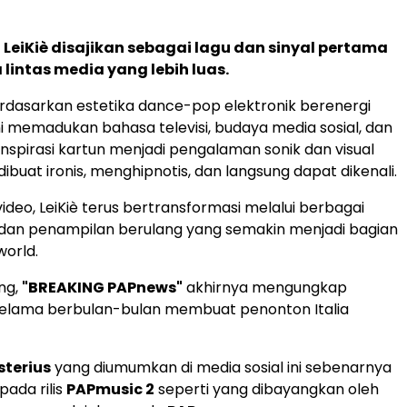
 LeiKiè disajikan sebagai lagu dan sinyal pertama
 lintas media yang lebih luas.
rdasarkan estetika dance-pop elektronik berenergi
 ini memadukan bahasa televisi, budaya media sosial, dan
inspirasi kartun menjadi pengalaman sonik dan visual
ibuat ironis, menghipnotis, dan langsung dapat dikenali.
ideo, LeiKiè terus bertransformasi melalui berbagai
 dan penampilan berulang yang semakin menjadi bagian
world.
ng,
"BREAKING PAPnews"
akhirnya mengungkap
selama berbulan-bulan membuat penonton Italia
sterius
yang diumumkan di media sosial ini sebenarnya
pada rilis
PAPmusic 2
seperti yang dibayangkan oleh