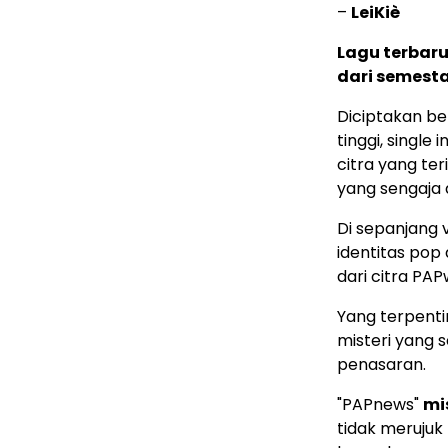
–
LeiKiè
Lagu terbaru
dari semesta
Diciptakan be
tinggi, single
citra yang ter
yang sengaja d
Di sepanjang v
identitas pop
dari citra PAP
Yang terpenti
misteri yang 
penasaran.
"PAPnews"
mi
tidak merujuk 