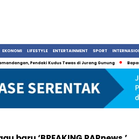
EKONOMI
LIFESTYLE
ENTERTAINMENT
SPORT
INTERNASIO
an, Pendaki Kudus Tewas di Jurang Gunung
Bapanas Umumk
gu baru ‘BREAKING PAPnews,’