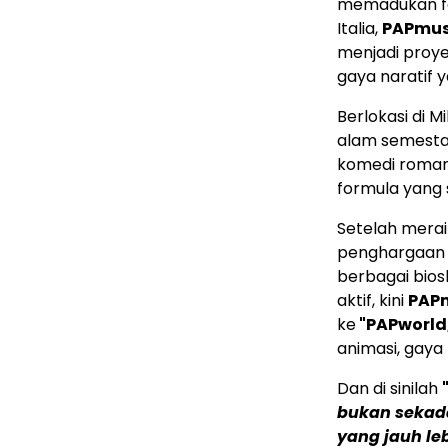
memadukan fas
Italia,
PAPmusi
menjadi proye
gaya naratif 
Berlokasi di M
alam semesta
komedi romant
formula yang 
Setelah mera
penghargaan d
berbagai bios
aktif, kini
PAP
ke
"PAPworld
animasi, gaya
Dan di sinilah
bukan sekada
yang jauh l