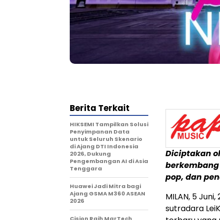
Berita Terkait
HIKSEMI Tampilkan Solusi
Penyimpanan Data
untuk Seluruh Skenario
di Ajang DTI Indonesia
Diciptakan o
2026, Dukung
Pengembangan AI di Asia
berkembang d
Tenggara
pop, dan pen
Huawei Jadi Mitra bagi
Ajang GSMA M360 ASEAN
MILAN
,
5 Juni,
2026
sutradara Lei
Cision Raih MarTech