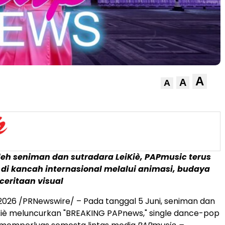
A
A
A
leh seniman dan sutradara LeiKiè, PAPmusic terus
i kancah internasional melalui animasi, budaya
ceritaan visual
 2026
/PRNewswire/ – Pada tanggal 5 Juni, seniman dan
Kiè meluncurkan "BREAKING PAPnews," single dance-pop