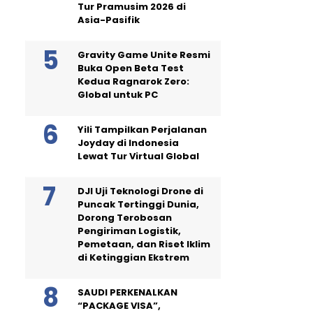
Tur Pramusim 2026 di
Asia-Pasifik
Gravity Game Unite Resmi
Buka Open Beta Test
Kedua Ragnarok Zero:
Global untuk PC
Yili Tampilkan Perjalanan
Joyday di Indonesia
Lewat Tur Virtual Global
DJI Uji Teknologi Drone di
Puncak Tertinggi Dunia,
Dorong Terobosan
Pengiriman Logistik,
Pemetaan, dan Riset Iklim
di Ketinggian Ekstrem
SAUDI PERKENALKAN
“PACKAGE VISA”,