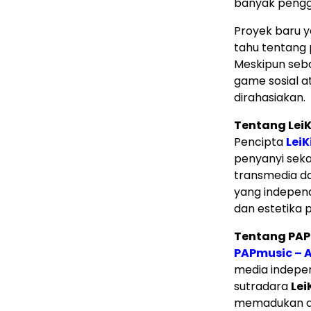
banyak pengg
Proyek baru ya
tahu tentang
Meskipun seb
game sosial at
dirahasiakan.
Tentang Lei
Pencipta
LeiK
penyanyi sekal
transmedia da
yang independ
dan estetika p
Tentang PA
PAPmusic – A
media indepen
sutradara
Lei
memadukan ani