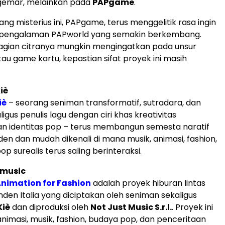
emar, melainkan pada
PAPgame
.
ng misterius ini, PAPgame, terus menggelitik rasa ingin
 pengalaman PAPworld yang semakin berkembang.
agian citranya mungkin mengingatkan pada unsur
au game kartu, kepastian sifat proyek ini masih
Kiè
iè
– seorang seniman transformatif, sutradara, dan
igus penulis lagu dengan ciri khas kreativitas
n identitas pop – terus membangun semesta naratif
en dan mudah dikenali di mana musik, animasi, fashion,
op surealis terus saling berinteraksi.
Pmusic
nimation for Fashion
adalah proyek hiburan lintas
den Italia yang diciptakan oleh seniman sekaligus
Kiè
dan diproduksi oleh
Not Just Music S.r.l.
. Proyek ini
masi, musik, fashion, budaya pop, dan penceritaan