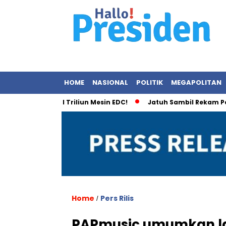
HOME
NASIONAL
POLITIK
MEGAPOLITAN
dal Rp2,1 Triliun Mesin EDC!
Jatuh Sambil Rekam Pemandang
Home
Pers Rilis
/
PAPmusic umumkan la