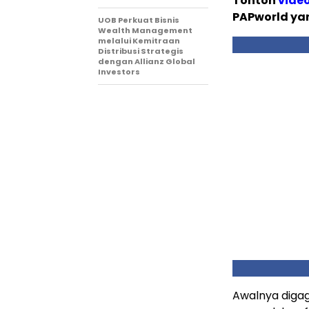
Tonton
vide
PAPworld ya
UOB Perkuat Bisnis
Wealth Management
melalui Kemitraan
Distribusi Strategis
dengan Allianz Global
Investors
Awalnya digag