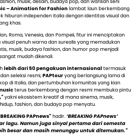
hion, musik, desain, budaya pop, dan warisan seni
c – Animation for Fashion
lambat laun berkembang
k hiburan independen Italia dengan identitas visual dan
yang khas.
ilan, Roma, Venesia, dan Pompeii, fitur ini menciptakan
 visual penuh warna dan surealis yang memadukan
is, musik, budaya fashion, dan humor pop menjadi
sangat mudah dikenali.
ih
lebih dari 50 pengakuan internasional
termasuk
an seleksi resmi,
PAPtour
yang berlangsung lama di
kop di Italia, dan pertumbuhan komunitas yang kian
music
terus berkembang dengan resmi membuka pintu
,"
yakni ekosistem kreatif di mana sinema, musik,
 hidup, fashion, dan budaya pop menyatu.
"BREAKING PAPnews"
hadir.
‘BREAKING PAPnews’
r lagu. Namun juga sinyal pertama dari semesta
ebih besar dan masih menunggu untuk ditemukan."