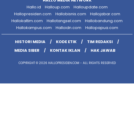
HALLO MEDIA NETWORK
Hallo.id
Halloup.com
Halloupdate.com
Hallopresiden.com
Hallobisnis.com
Hallojabar.com
Hallokaltim.com
Hallotangsel.com
Hallobandung.com
Hallokampus.com
Halloidn.com
Hallopapua.com
HISTORI MEDIA
KODE ETIK
TIM REDAKSI
MEDIA SIBER
KONTAK IKLAN
HAK JAWAB
COPYRIGHT © 2026 HALLOPRESIDEN.COM - ALL RIGHTS RESERVED