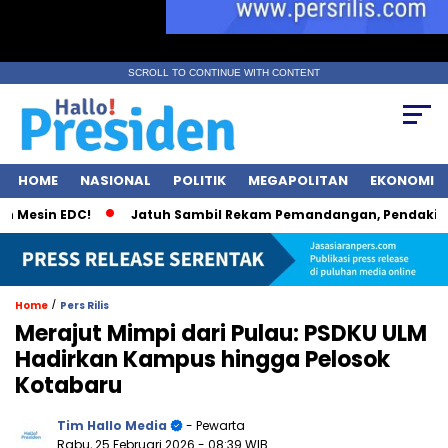
SCROLL TO CONTINUE WITH CONTENT
HOME
NASIONAL
POLITIK
MEGAPOLITAN
EKONOMI
sin EDC!
Jatuh Sambil Rekam Pemandangan, Pendaki Kudus
/
Home
Pers Rilis
Merajut Mimpi dari Pulau: PSDKU ULM
Hadirkan Kampus hingga Pelosok
Kotabaru
Tim Hallo Media
- Pewarta
Rabu, 25 Februari 2026
- 08:39 WIB