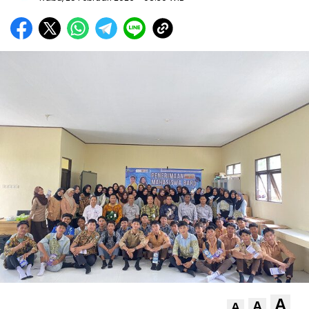
A
A
A