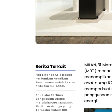
MILAN
,
31 Mar
Berita Terkait
(MBT) menari
Fair Finance Asia Desak
menampilkan t
Perbankan Hentikan
heat pump
R2
Pendanaan untuk Sektor
Batu Bara di ASEAN
memperkuat s
penggunaan r
Shueisha Perluas
Jangkauan Global
energi.
melalui MANGA MILLION,
Platform Manga yang
Tersedia dalam 100