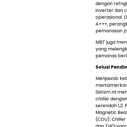
dengan refrig
inverter dan
operasional. 
A+++, perang
pemanasan pa
MBT juga men
yang melengka
pemanas berba
Solusi Pendi
Menjawab kebu
memamerkan so
Sistem ini men
chiller
dengan 
serendah 1,2.
Magnetic Beari
(CDU). Chiller
dan THDi yang