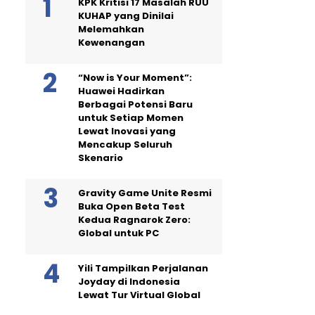
KPK Kritisi 17 Masalah RUU
KUHAP yang Dinilai
Melemahkan
Kewenangan
“Now is Your Moment”:
Huawei Hadirkan
Berbagai Potensi Baru
untuk Setiap Momen
Lewat Inovasi yang
Mencakup Seluruh
Skenario
Gravity Game Unite Resmi
Buka Open Beta Test
Kedua Ragnarok Zero:
Global untuk PC
Yili Tampilkan Perjalanan
Joyday di Indonesia
Lewat Tur Virtual Global