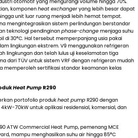
dustri otomotif yang mengurangi volume hingga 70%.
kian, komponen
heat exchanger
yang lebih besar dapat
ingga unit luar ruang menjadi lebih hemat tempat.
ona mengintegrasikan sistem perlindungan berstandar
an teknologi pendinginan
phase-change
menjaga suhu
bil di 30°C. Hal tersebut memperpanjang usia pakai
am lingkungan ekstrem. V9 menggunakan refrigeran
h lingkungan dan telah lulus uji keselamatan tiga
ma dari TÜV untuk sistem VRF dengan refrigeran mudah
ta memperoleh sertifikasi standar keamanan kelas
roduk
Heat Pump
R290
kan portofolio produk
heat pump
R290 dengan
 4kW-70kW untuk aplikasi residensial, komersial, dan
290 ATW Commercial Heat Pump, pemenang MCE
ward, mampu menghasilkan suhu air hingga 85°C