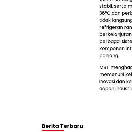
stabil, serta 
36°C dan perb
tidak langsun
refrigeran ra
berkelanjutan
berbagai sist
komponen inti
panjang.
MBT menghadir
memenuhi kebu
inovasi dan 
depan industr
Berita Terbaru