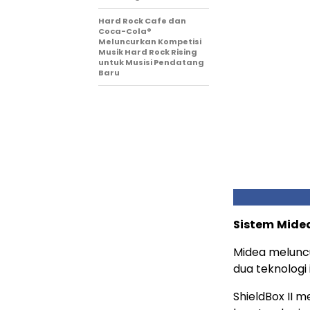
Hard Rock Cafe dan
Coca-Cola®
Meluncurkan Kompetisi
Musik Hard Rock Rising
untuk Musisi Pendatang
Baru
Sistem
Midea
Midea melunc
dua teknologi i
ShieldBox II