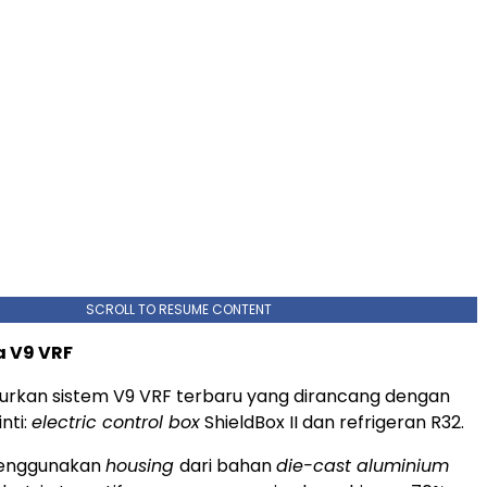
SCROLL TO RESUME CONTENT
 V9 VRF
urkan sistem V9 VRF terbaru yang dirancang dengan
nti:
electric control box
ShieldBox II dan refrigeran R32.
 menggunakan
housing
dari bahan
die-cast aluminium