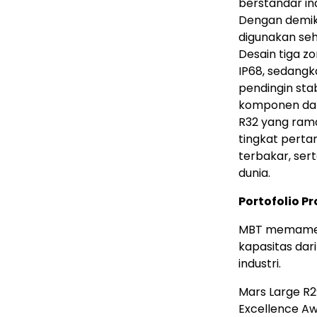
berstandar in
Dengan demi
digunakan seh
Desain tiga z
IP68, sedangk
pendingin sta
komponen dal
R32 yang rama
tingkat perta
terbakar, ser
dunia.
Portofolio P
MBT memamer
kapasitas dari
industri.
Mars Large R
Excellence A