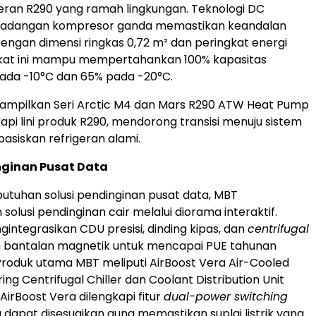
eran R290 yang ramah lingkungan. Teknologi DC
 cadangan kompresor ganda memastikan keandalan
Dengan dimensi ringkas 0,72 m² dan peringkat energi
kat ini mampu mempertahankan 100% kapasitas
da -10°C dan 65% pada -20°C.
ampilkan Seri Arctic M4 dan Mars R290 ATW Heat Pump
pi lini produk R290, mendorong transisi menuju sistem
siskan refrigeran alami.
nginan Pusat Data
tuhan solusi pendinginan pusat data, MBT
lusi pendinginan cair melalui diorama interaktif.
gintegrasikan CDU presisi, dinding kipas, dan
centrifugal
bantalan magnetik untuk mencapai PUE tahunan
 Produk utama MBT meliputi AirBoost Vera Air-Cooled
ng Centrifugal Chiller dan Coolant Distribution Unit
 AirBoost Vera dilengkapi fitur
dual-power switching
 dapat disesuaikan guna memastikan suplai listrik yang