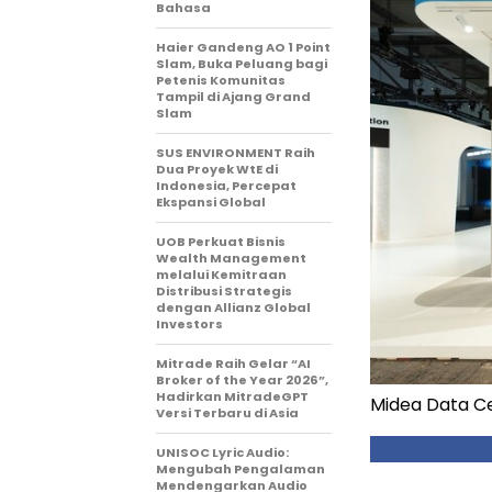
Bahasa
Haier Gandeng AO 1 Point
Slam, Buka Peluang bagi
Petenis Komunitas
Tampil di Ajang Grand
Slam
SUS ENVIRONMENT Raih
Dua Proyek WtE di
Indonesia, Percepat
Ekspansi Global
UOB Perkuat Bisnis
Wealth Management
melalui Kemitraan
Distribusi Strategis
dengan Allianz Global
Investors
Mitrade Raih Gelar “AI
Broker of the Year 2026”,
Hadirkan MitradeGPT
Midea Data Ce
Versi Terbaru di Asia
UNISOC Lyric Audio:
Mengubah Pengalaman
Mendengarkan Audio