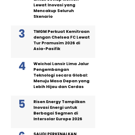
Lewat Inovasi yang
Mencakup Seluruh
Skenario
TMGM Perkuat Kemitraan
dengan Chelsea FC Lewat
Tur Pramusim 2026 di
Asia-Pasifik
Weichai Lansir Lima Jalur
Pengembangan
Teknologi secara Global:
Menuju Masa Depan yang
Lebih Hijau dan Cerdas
Risen Energy Tampilkan
Inovasi Energi untuk
Berbagai Segmen di
Intersolar Europe 2026
SAUDI PERKENALKAN