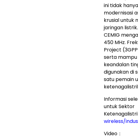
ini tidak hany
modernisasi a
krusial untuk
jaringan listr
CEMIG mengado
450 MHz. Frek
Project (3GPP
serta mampu 
keandalan ting
digunakan di 
satu pemain u
ketenagalistri
Informasi sel
untuk Sektor
Ketenagalistr
wireless/indu
Video：