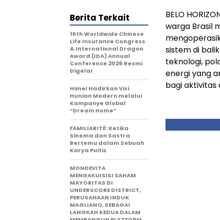
BELO HORIZONT
Berita Terkait
warga Brasil
16th Worldwide Chinese
mengoperasika
Life Insurance Congress
sistem di bali
& International Dragon
Award (IDA) Annual
teknologi, po
Conference 2026 Resmi
Digelar
energi yang a
bagi aktivitas
Himel Hadirkan Visi
Hunian Modern melalui
Kampanye Global
“Dream Home”
FAMILIARITÉ: Ketika
Sinema dan Sastra
Bertemu dalam Sebuah
Karya Puitis
MONDEVITA
MENGAKUISISI SAHAM
MAYORITAS DI
UNDERSCORE DISTRICT,
PERUSAHAAN INDUK
MAGLIANO, SEBAGAI
LANGKAH KEDUA DALAM
MEMBANGUN PLATFORM