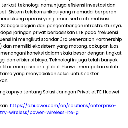
a terkait teknologi, namun juga efisiensi investasi dan
set. Sistem telekomunikasi yang memadai berperan
 mendukung operasi yang aman serta otomatisasi
ik. Sebagai bagian dari pengembangan infrastrukturnya,
psi jaringan privat berbasiskan LTE pada frekuensi
uensi ini mengikuti standar 3rd Generation Partnership
) dan memiliki ekosistem yang matang, cakupan luas,
menangani koneksi dalam skala besar dengan tingkat
gi dan efisiensi biaya. Teknologi ini juga telah banyak
sektor energi secara global. Huawei merupakan salah
tama yang menyediakan solusi untuk sektor
kan.
engkapnya tentang Solusi Jaringan Privat eLTE Huawei
ikan:
https://e.huawei.com/en/solutions/enterprise-
stry-wireless/power-wireless-lte-g