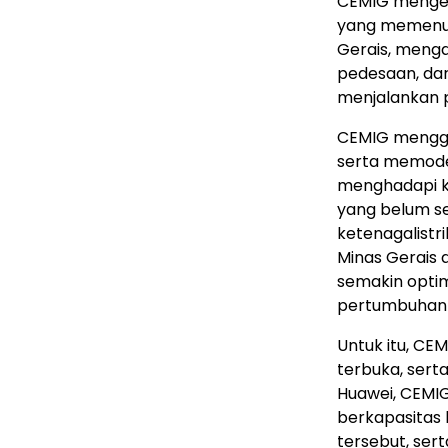
CEMIG mengelol
yang memenuh
Gerais, menga
pedesaan, dari
menjalankan p
CEMIG mengga
serta memoder
menghadapi ke
yang belum se
ketenagalist
Minas Gerais
semakin optim
pertumbuhan t
Untuk itu, CE
terbuka, serta
Huawei, CEMIG
berkapasitas 
tersebut, sert