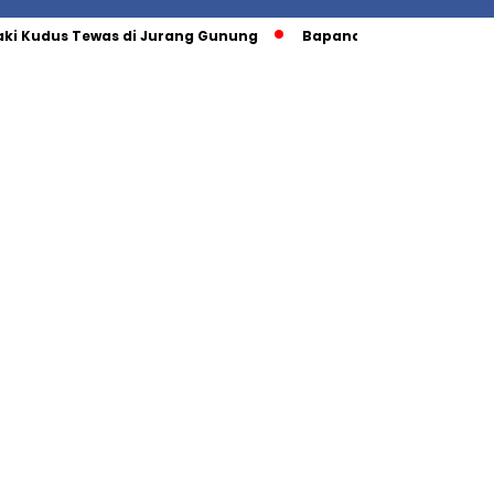
ki Kudus Tewas di Jurang Gunung
Bapanas Umumkan Harga 