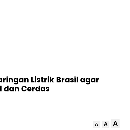
ingan Listrik Brasil agar
l dan Cerdas
A
A
A