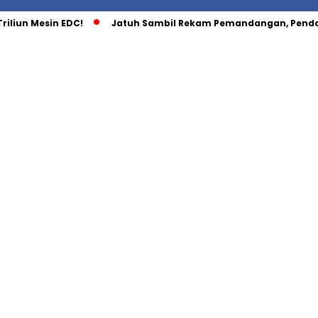
riliun Mesin EDC!
Jatuh Sambil Rekam Pemandangan, Penda