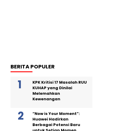
BERITA POPULER
KPK Kritisi 17 Masalah RUU
KUHAP yang Dinilai
Melemahkan
Kewenangan
“Now is Your Moment”:
Huawei Hadirkan
Berbagai Potensi Baru
untuk Setiap Momen