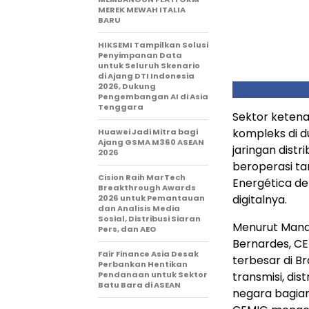
MEREK MEWAH ITALIA
BARU
HIKSEMI Tampilkan Solusi
Penyimpanan Data
untuk Seluruh Skenario
di Ajang DTI Indonesia
2026, Dukung
Pengembangan AI di Asia
Tenggara
Sektor ketena
kompleks di d
Huawei Jadi Mitra bagi
Ajang GSMA M360 ASEAN
jaringan distri
2026
beroperasi ta
Cision Raih MarTech
Energética d
Breakthrough Awards
digitalnya.
2026 untuk Pemantauan
dan Analisis Media
Sosial, Distribusi Siaran
Menurut Manaj
Pers, dan AEO
Bernardes, CE
Fair Finance Asia Desak
terbesar di Br
Perbankan Hentikan
Pendanaan untuk Sektor
transmisi, dis
Batu Bara di ASEAN
negara bagian