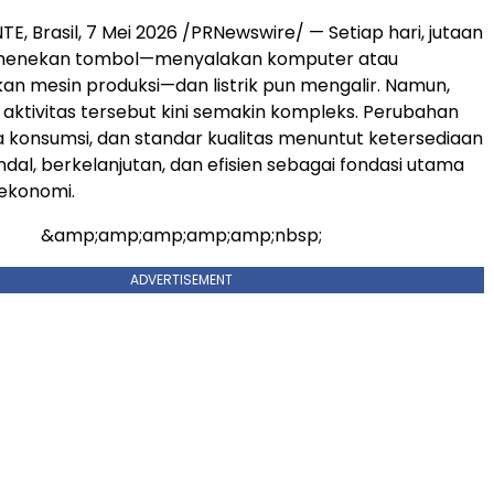
E, Brasil, 7 Mei 2026 /PRNewswire/ — Setiap hari, jutaan
 menekan tombol—menyalakan komputer atau
n mesin produksi—dan listrik pun mengalir. Namun,
k aktivitas tersebut kini semakin kompleks. Perubahan
la konsumsi, dan standar kualitas menuntut ketersediaan
ndal, berkelanjutan, dan efisien sebagai fondasi utama
 ekonomi.
&amp;amp;amp;amp;amp;nbsp;
ADVERTISEMENT