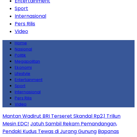
Entertainment
Sport
Internasional
Pers Rilis
Video
Home
Nasional
Politik
Megapolitan
Ekonomi
Lifestyle
Entertainment
Sport
Internasional
Pers Rilis
Video
Mantan Wadirut BRI Terseret Skandal Rp2,1 Triliun
Mesin EDC!
Jatuh Sambil Rekam Pemandangan,
Pendaki Kudus Tewas di Jurang Gunung
Bapanas