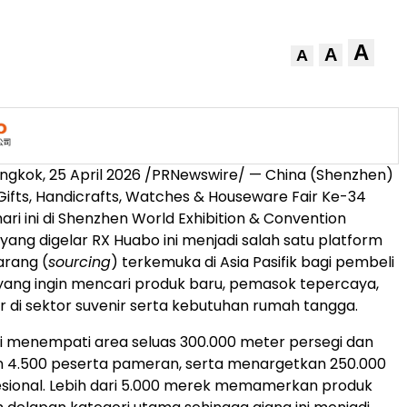
A
A
A
ngkok, 25 April 2026 /PRNewswire/ — China (Shenzhen)
 Gifts, Handicrafts, Watches & Houseware Fair Ke-34
ari ini di Shenzhen World Exhibition & Convention
 yang digelar RX Huabo ini menjadi salah satu platform
rang (
sourcing
) terkemuka di Asia Pasifik bagi pembeli
 yang ingin mencari produk baru, pemasok tepercaya,
r di sektor suvenir serta kebutuhan rumah tangga.
ni menempati area seluas 300.000 meter persegi dan
 4.500 peserta pameran, serta menargetkan 250.000
esional. Lebih dari 5.000 merek memamerkan produk