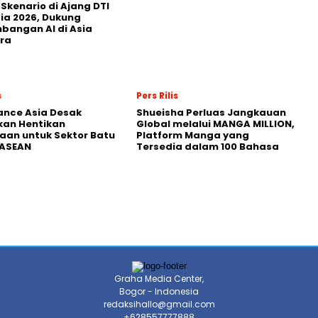
 Skenario di Ajang DTI
ia 2026, Dukung
angan AI di Asia
ra
s
Pers Rilis
nance Asia Desak
Shueisha Perluas Jangkauan
kan Hentikan
Global melalui MANGA MILLION,
an untuk Sektor Batu
Platform Manga yang
 ASEAN
Tersedia dalam 100 Bahasa
Graha Media Center,
Bogor - Indonesia
redaksihallo@gmail.com
+628557777888