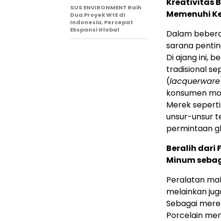
Kreativitas
SUS ENVIRONMENT Raih
Memenuhi Ke
Dua Proyek WtE di
Indonesia, Percepat
Ekspansi Global
Dalam bebera
sarana pentin
Di ajang ini,
tradisional sep
(
lacquerware
konsumen moder
Merek seperti
unsur-unsur t
permintaan gl
Beralih dari
Minum sebag
Peralatan ma
melainkan jug
Sebagai merek
Porcelain me