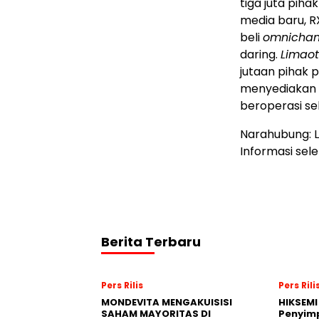
tiga juta piha
media baru, 
beli
omnichan
daring.
Limao
jutaan pihak
menyediakan s
beroperasi se
Narahubung: Li
Informasi sel
Berita Terbaru
Pers Rilis
Pers Rili
MONDEVITA MENGAKUISISI
HIKSEMI
SAHAM MAYORITAS DI
Penyim