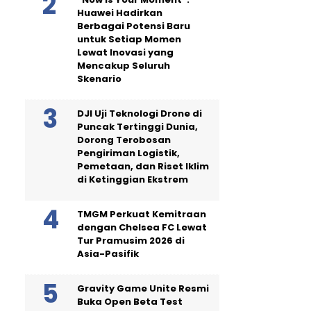
Huawei Hadirkan
Berbagai Potensi Baru
untuk Setiap Momen
Lewat Inovasi yang
Mencakup Seluruh
Skenario
DJI Uji Teknologi Drone di
Puncak Tertinggi Dunia,
Dorong Terobosan
Pengiriman Logistik,
Pemetaan, dan Riset Iklim
di Ketinggian Ekstrem
TMGM Perkuat Kemitraan
dengan Chelsea FC Lewat
Tur Pramusim 2026 di
Asia-Pasifik
Gravity Game Unite Resmi
Buka Open Beta Test