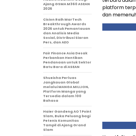
terbaru dalam
Ajang GSMA M360 ASEAN
platform terp
2026
dan memenuhi
Cision Raih MarTech
Breakthrough Awards
2026 untuk Pemantauan
dan Analisis Media
Sosial, Distribusi Siaran
Pers, dan AEO
Fair Finance Asia Desak
Perbankan Hentikan
Pendanaan untuk Sektor
Batu Bara di ASEAN
Shueisha Perluas
Jangkauan Global
melalui MANGA MILLION,
Platform Manga yang
Tersedia dalam 100
Bahasa
Haier Gandeng AO 1 Point
Slam, Buka Peluang bagi
Petenis Komunitas
Tampil di Ajang Grand
Slam