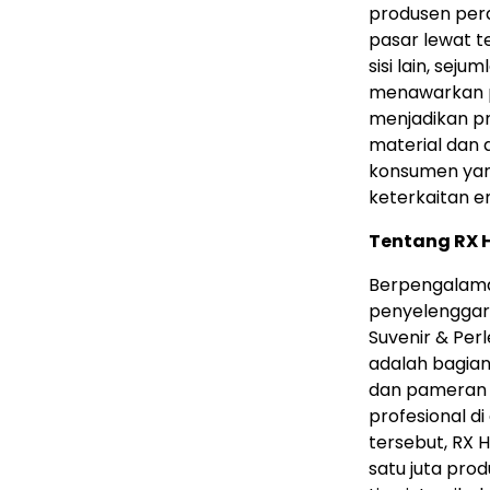
produsen per
pasar lewat te
sisi lain, se
menawarkan p
menjadikan pr
material dan 
konsumen yan
keterkaitan e
Tentang RX 
Berpengalaman
penyelenggar
Suvenir & Per
adalah bagian
dan pameran 
profesional d
tersebut, RX 
satu juta pr