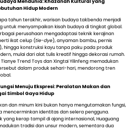
 Budaya Mendunia: Khazanah Kultural yang
butuhan Hidup Modern
pa tahun terakhir, warisan budaya takbenda menjadi
g untuk menyampaikan kisah budaya di tingkat global.
 berbagai perusahaan mengadaptasi teknik kerajinan
erti ikat celup (
tie-dye
), anyaman bambu, pernis
), hingga konstruksi kayu tanpa paku pada produk
n, mulai dari alat tulis kreatif hingga dekorasi rumah.
 Tianye Trend Toys dan Xingtai Yilinfeng memadukan
ersebut dalam produk sehari-hari, mendorong tren
obal.
 Fungsi Menuju Ekspresi: Peralatan Makan dan
ai Simbol Gaya Hidup
kan dan minum kini bukan hanya mengutamakan fungsi,
a mencerminkan identitas dan selera pengguna.
 yang kerap tampil di ajang internasional, Huaguang
madukan tradisi dan unsur modern, sementara dua