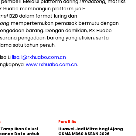
k pembeli. Melalui platform daring
Limaotong
, matriks
RX Huabo membangun platform jual-
nel
B2B dalam format luring dan
tong
mempertemukan pemasok bermutu dengan
 pengadaan barang. Dengan demikian, RX Huabo
arana pengadaan barang yang efisien, serta
lama satu tahun penuh.
sa Li
lisa.li@rxhuabo.com.cn
engkapnya:
www.rxhuabo.com.cn
.
s
Pers Rilis
 Tampilkan Solusi
Huawei Jadi Mitra bagi Ajang
panan Data untuk
GSMA M360 ASEAN 2026