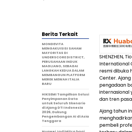
Berita Terkait
MONDEVITA
MENGAKUISISI SAHAM
MAYORITAS DI
SHENZHEN, Tio
UNDERSCORE DISTRICT,
PERUSAHAAN INDUK
International
MAGLIANO, SEBAGAI
resmi dibuka h
LANGKAH KEDUA DALAM
MEMBANGUN PLATFORM
Center. Ajang
MEREK MEWAH ITALIA
BARU
pengadaan ba
internasional
HIKSEMI Tampilkan Solusi
dan tren pasa
Penyimpanan Data
untuk Seluruh Skenario
di Ajang DTI Indonesia
Ajang tahun i
2026, Dukung
Pengembangan AI di Asia
menghadirkan
Tenggara
pembeli prof
Huawei Jadi Mitra bagi