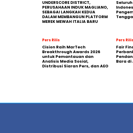
UNDERSCORE DISTRICT,
Seluruh
PERUSAHAAN INDUK MAGLIANO,
Indones
SEBAGAI LANGKAH KEDUA
Pengemb
DALAM MEMBANGUN PLATFORM
Tengga
MEREK MEWAH ITALIA BARU
Pers Rilis
Pers Rili
Cision Raih MarTech
Fair Fi
Breakthrough Awards 2026
Perban
untuk Pemantauan dan
Pendana
Analisis Media Sosial,
Bara di
Distribusi Siaran Pers, dan AEO