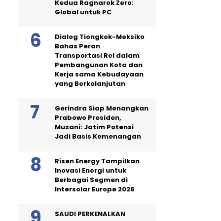
Kedua Ragnarok Zero:
Global untuk PC
Dialog Tiongkok-Meksiko
Bahas Peran
Transportasi Rel dalam
Pembangunan Kota dan
Kerja sama Kebudayaan
yang Berkelanjutan
Gerindra Siap Menangkan
Prabowo Presiden,
Muzani: Jatim Potensi
Jadi Basis Kemenangan
Risen Energy Tampilkan
Inovasi Energi untuk
Berbagai Segmen di
Intersolar Europe 2026
SAUDI PERKENALKAN