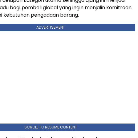
 delapan kategori utama sehingga ajang ini menjadi
adu bagi pembeli global yang ingin menjalin kemitraan
 kebutuhan pengadaan barang.
ADVERTISEMENT
SCROLL TO RESUME CONTENT