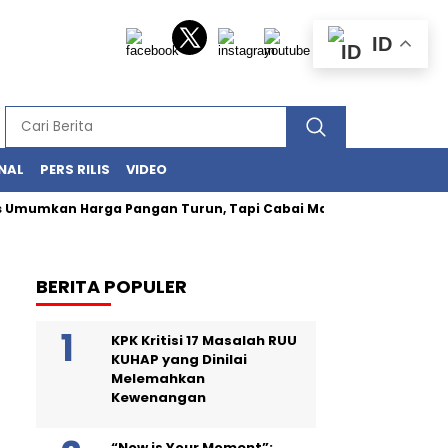
ID
NAL
PERS RILIS
VIDEO
umkan Harga Pangan Turun, Tapi Cabai Masih Buat Kantong Pa
BERITA POPULER
KPK Kritisi 17 Masalah RUU
KUHAP yang Dinilai
Melemahkan
Kewenangan
“Now is Your Moment”: