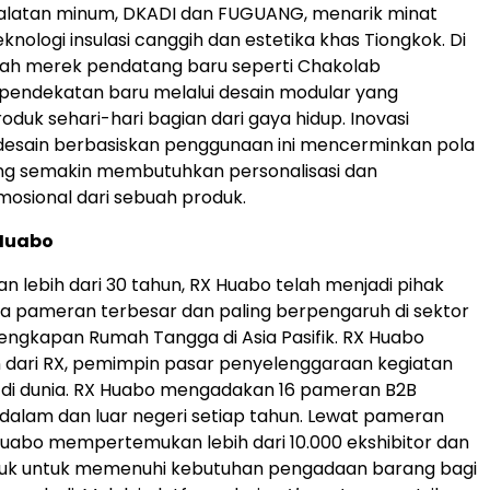
alatan minum, DKADI dan FUGUANG, menarik minat
knologi insulasi canggih dan estetika khas Tiongkok. Di
jumlah merek pendatang baru seperti Chakolab
endekatan baru melalui desain modular yang
oduk sehari-hari bagian dari gaya hidup. Inovasi
desain berbasiskan penggunaan ini mencerminkan pola
g semakin membutuhkan personalisasi dan
mosional dari sebuah produk.
Huabo
 lebih dari 30 tahun, RX Huabo telah menjadi pihak
a pameran terbesar dan paling berpengaruh di sektor
lengkapan Rumah Tangga di Asia Pasifik. RX Huabo
 dari RX, pemimpin pasar penyelenggaraan kegiatan
di dunia. RX Huabo mengadakan 16 pameran B2B
i dalam dan luar negeri setiap tahun. Lewat pameran
Huabo mempertemukan lebih dari 10.000 ekshibitor dan
oduk untuk memenuhi kebutuhan pengadaan barang bagi