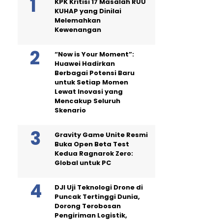
KPK Kritisi 17 Masalah RUU
KUHAP yang Dinilai
Melemahkan
Kewenangan
“Now is Your Moment”:
Huawei Hadirkan
Berbagai Potensi Baru
untuk Setiap Momen
Lewat Inovasi yang
Mencakup Seluruh
Skenario
Gravity Game Unite Resmi
Buka Open Beta Test
Kedua Ragnarok Zero:
Global untuk PC
DJI Uji Teknologi Drone di
Puncak Tertinggi Dunia,
Dorong Terobosan
Pengiriman Logistik,