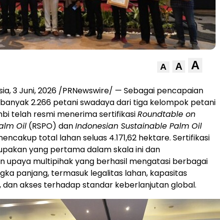
A
A
A
sia
,
3 Juni, 2026
/PRNewswire/ —
Sebagai pencapaian
ebanyak 2.266 petani swadaya dari tiga kelompok petani
mbi telah resmi menerima sertifikasi
Roundtable on
alm Oil
(RSPO) dan
Indonesian Sustainable Palm Oil
encakup total lahan seluas 4.171,62 hektare. Sertifikasi
upakan yang pertama dalam skala ini dan
 upaya multipihak yang berhasil mengatasi berbagai
gka panjang, termasuk legalitas lahan, kapasitas
dan akses terhadap standar keberlanjutan global.