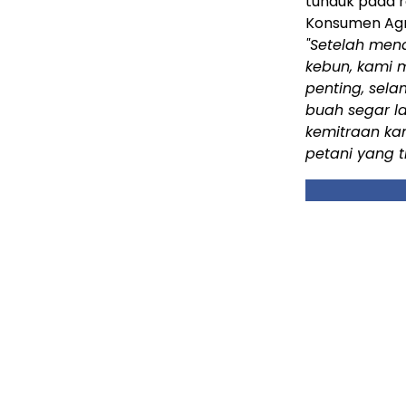
tunduk pada re
Konsumen Agr
"Setelah men
kebun, kami m
penting, sela
buah segar la
kemitraan kam
petani yang t