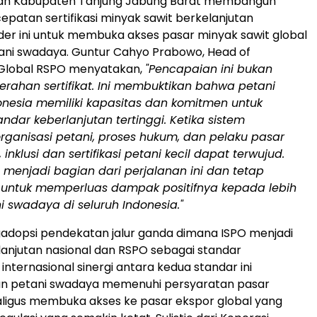
dan Kabupaten Tanjung Jabung Barat membangun
patan sertifikasi minyak sawit berkelanjutan
der ini untuk membuka akses pasar minyak sawit global
ani swadaya. Guntur Cahyo Prabowo, Head of
 Global RSPO menyatakan,
"Pencapaian ini bukan
rahan sertifikat. Ini membuktikan bahwa petani
nesia memiliki kapasitas dan komitmen untuk
ndar keberlanjutan tertinggi.
Ketika sistem
rganisasi petani, proses hukum, dan pelaku pasar
 inklusi dan sertifikasi petani kecil dapat terwujud.
menjadi bagian dari perjalanan ini dan tetap
untuk memperluas dampak positifnya kepada lebih
 swadaya di seluruh Indonesia."
dopsi pendekatan jalur ganda dimana ISPO menjadi
lanjutan nasional dan RSPO sebagai standar
internasional sinergi antara kedua standar ini
 petani swadaya memenuhi persyaratan pasar
ligus membuka akses ke pasar ekspor global yang