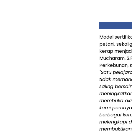
Model sertifik
petani, sekal
kerap menjadi 
Mucharam, S.P.
Perkebunan, K
"Satu pelaja
tidak memand
saling bersai
meningkatkan
membuka akse
kami percaya
berbagai kera
melengkapi d
membuktikan 