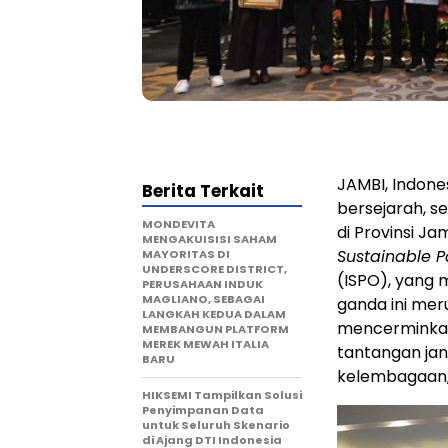
JAMBI, Indone
Berita Terkait
bersejarah, s
MONDEVITA
di Provinsi Ja
MENGAKUISISI SAHAM
Sustainable P
MAYORITAS DI
UNDERSCORE DISTRICT,
(ISPO), yang m
PERUSAHAAN INDUK
MAGLIANO, SEBAGAI
ganda ini mer
LANGKAH KEDUA DALAM
mencerminkan
MEMBANGUN PLATFORM
MEREK MEWAH ITALIA
tantangan jan
BARU
kelembagaan, 
HIKSEMI Tampilkan Solusi
Penyimpanan Data
untuk Seluruh Skenario
di Ajang DTI Indonesia