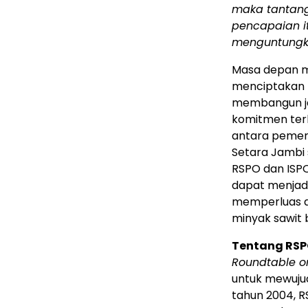
maka tantan
pencapaian it
menguntungka
Masa depan m
menciptakan 
membangun ja
komitmen terh
antara pemeri
Setara Jambi 
RSPO dan ISPO
dapat menjadi
memperluas ak
minyak sawit 
Tentang RSP
Roundtable on
untuk mewujud
tahun 2004, R