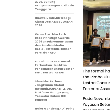
2026, Dukung
Pengembangan AI di Asia
Tenggara
Huawei Jadi Mitra bagi
Ajang GSMA M360 ASEAN
2026
Cision Raih MarTech
Breakthrough Awards
2026 untuk Pemantauan
dan Analisis Media
Sosial, Distribusi Siaran
Pers, dan AEO
Fair Finance Asia Desak
Perbankan Hentikan
Pendanaan untuk Sektor
The formal ha
Batu Bara di ASEAN
the Rimbo Ulu
Shueisha Perluas
Lestari Consu
Jangkauan Global
Farmers Assoc
melalui MANGA MILLION,
Platform Manga yang
Tersedia dalam 100
Pada Novembe
Bahasa
Yayasan Seta
Haier Gandeng AO 1 Point