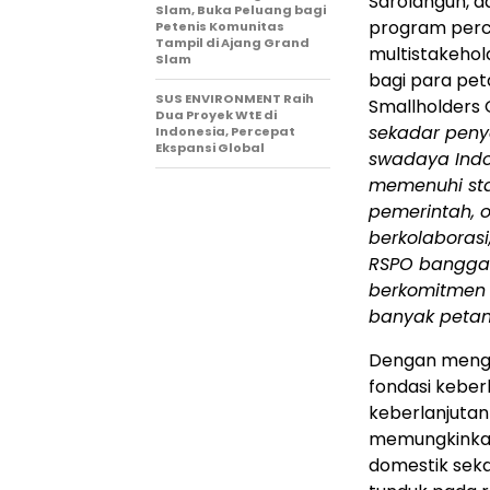
Sarolangun, 
Slam, Buka Peluang bagi
program perce
Petenis Komunitas
Tampil di Ajang Grand
multistakehol
Slam
bagi para pet
SUS ENVIRONMENT Raih
Smallholders
Dua Proyek WtE di
sekadar penye
Indonesia, Percepat
Ekspansi Global
swadaya Indo
memenuhi sta
pemerintah, o
berkolaborasi,
RSPO bangga 
berkomitmen 
banyak petani
Dengan menga
fondasi keber
keberlanjutan 
memungkinkan
domestik seka