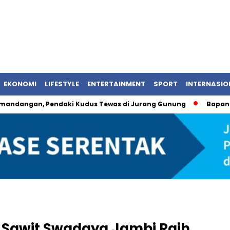
EKONOMI
LIFESTYLE
ENTERTAINMENT
SPORT
INTERNASIO
an, Pendaki Kudus Tewas di Jurang Gunung
Bapanas Umumk
ni Sawit Swadaya Jambi Raih