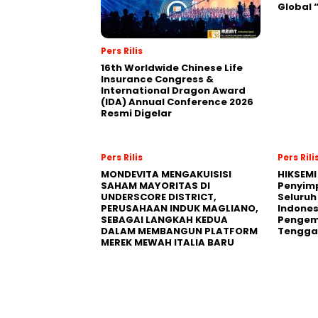
Global
Pers Rilis
16th Worldwide Chinese Life
Insurance Congress &
International Dragon Award
(IDA) Annual Conference 2026
Resmi Digelar
Pers Rilis
Pers Rili
MONDEVITA MENGAKUISISI
HIKSEMI
SAHAM MAYORITAS DI
Penyim
UNDERSCORE DISTRICT,
Seluruh
PERUSAHAAN INDUK MAGLIANO,
Indones
SEBAGAI LANGKAH KEDUA
Pengemb
DALAM MEMBANGUN PLATFORM
Tengga
MEREK MEWAH ITALIA BARU