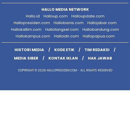
HALLO MEDIA NETWORK
Hallo.id
Halloup.com
Halloupdate.com
Hallopresiden.com
Hallobisnis.com
Hallojabar.com
Hallokaltim.com
Hallotangsel.com
Hallobandung.com
Hallokampus.com
Halloidn.com
Hallopapua.com
HISTORI MEDIA
KODE ETIK
TIM REDAKSI
MEDIA SIBER
KONTAK IKLAN
HAK JAWAB
COPYRIGHT © 2026 HALLOPRESIDEN.COM - ALL RIGHTS RESERVED