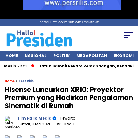
SCROLL TO CONTINUE WITH CONTENT
HOME
NASIONAL
POLITIK
MEGAPOLITAN
EKONOMI
esin EDC!
Jatuh Sambil Rekam Pemandangan, Pendaki Kudu
/
Home
Pers Rilis
Hisense Luncurkan XR10: Proyektor
Premium yang Hadirkan Pengalaman
Sinematik di Rumah
Tim Hallo Media
- Pewarta
Jumat, 8 Mei 2026
- 09:00 WIB