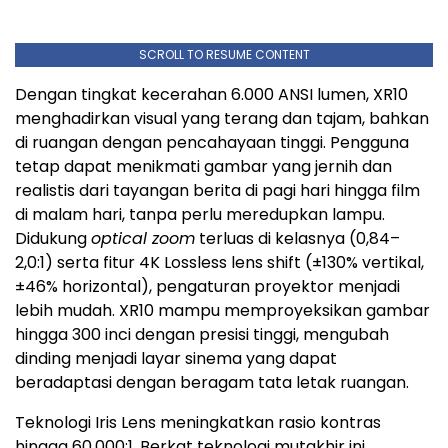
SCROLL TO RESUME CONTENT
Dengan tingkat kecerahan 6.000 ANSI lumen, XR10
menghadirkan visual yang terang dan tajam, bahkan
di ruangan dengan pencahayaan tinggi. Pengguna
tetap dapat menikmati gambar yang jernih dan
realistis dari tayangan berita di pagi hari hingga film
di malam hari, tanpa perlu meredupkan lampu.
Didukung
optical zoom
terluas di kelasnya (0,84–
2,0:1) serta fitur 4K Lossless lens shift (±130% vertikal,
±46% horizontal), pengaturan proyektor menjadi
lebih mudah. XR10 mampu memproyeksikan gambar
hingga 300 inci dengan presisi tinggi, mengubah
dinding menjadi layar sinema yang dapat
beradaptasi dengan beragam tata letak ruangan.
Teknologi Iris Lens meningkatkan rasio kontras
hingga 60.000:1. Berkat teknologi mutakhir ini,