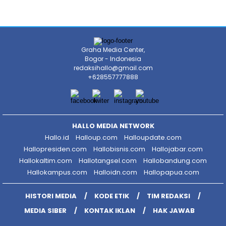
Graha Media Center,
Bogor - Indonesia
redaksihallo@gmail.com
+628557777888
HALLO MEDIA NETWORK
Hallo.id
Halloup.com
Halloupdate.com
Hallopresiden.com
Hallobisnis.com
Hallojabar.com
Hallokaltim.com
Hallotangsel.com
Hallobandung.com
Hallokampus.com
Halloidn.com
Hallopapua.com
HISTORI MEDIA
KODE ETIK
TIM REDAKSI
MEDIA SIBER
KONTAK IKLAN
HAK JAWAB