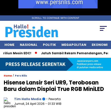
SCROLL TO CONTINUE WITH CONTENT
HOME
NASIONAL
POLITIK
MEGAPOLITAN
EKONOMI
iun Mesin EDC!
Jatuh Sambil Rekam Pemandangan, Pendaki 
/
Home
Pers Rilis
Hisense Lansir Seri UR9, Terobosan
Baru dalam Displai True RGB MiniLED
Tim Hallo Media
- Pewarta
Jumat, 24 April 2026
- 01:33 WIB