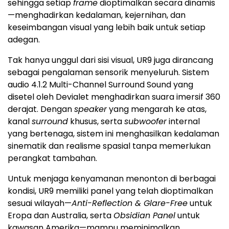
sehingga setiap
frame
dioptimalkan secara dinamis
—menghadirkan kedalaman, kejernihan, dan
keseimbangan visual yang lebih baik untuk setiap
adegan.
Tak hanya unggul dari sisi visual, UR9 juga dirancang
sebagai pengalaman sensorik menyeluruh. Sistem
audio 4.1.2 Multi-Channel Surround Sound yang
disetel oleh Devialet menghadirkan suara imersif 360
derajat. Dengan
speaker
yang mengarah ke atas,
kanal
surround
khusus, serta
subwoofer
internal
yang bertenaga, sistem ini menghasilkan kedalaman
sinematik dan realisme spasial tanpa memerlukan
perangkat tambahan.
Untuk menjaga kenyamanan menonton di berbagai
kondisi, UR9 memiliki panel yang telah dioptimalkan
sesuai wilayah—
Anti-Reflection & Glare-Free
untuk
Eropa dan Australia, serta
Obsidian Panel
untuk
kawasan Amerika—mampu meminimalkan