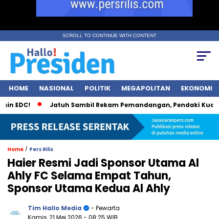
SCROLL TO CONTINUE WITH CONTENT
HOME
NASIONAL
POLITIK
MEGAPOLITAN
EKONOMI
DC!
Jatuh Sambil Rekam Pemandangan, Pendaki Kudus Tewa
/
Home
Pers Rilis
Haier Resmi Jadi Sponsor Utama Al
Ahly FC Selama Empat Tahun,
Sponsor Utama Kedua Al Ahly
Tim Hallo Media
- Pewarta
Kamis, 21 Mei 2026
- 08:25 WIB