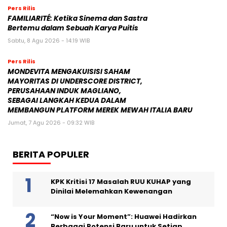
Pers Rilis
FAMILIARITÉ: Ketika Sinema dan Sastra
Bertemu dalam Sebuah Karya Puitis
Sabtu, 8 Agu 2026 - 14:19 WIB
Pers Rilis
MONDEVITA MENGAKUISISI SAHAM
MAYORITAS DI UNDERSCORE DISTRICT,
PERUSAHAAN INDUK MAGLIANO,
SEBAGAI LANGKAH KEDUA DALAM
MEMBANGUN PLATFORM MEREK MEWAH ITALIA BARU
Jumat, 7 Agu 2026 - 09:32 WIB
BERITA POPULER
KPK Kritisi 17 Masalah RUU KUHAP yang
Dinilai Melemahkan Kewenangan
“Now is Your Moment”: Huawei Hadirkan
Berbagai Potensi Baru untuk Setiap