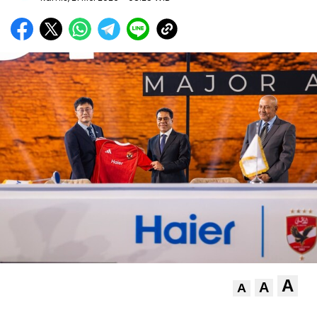
A
A
A