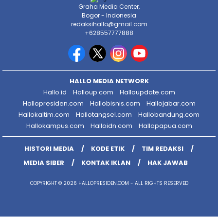
Graha Media Center,
Bogor - Indonesia
redaksihallo@gmail.com
+628557777888
HALLO MEDIA NETWORK
Hallo.id
Halloup.com
Halloupdate.com
Hallopresiden.com
Hallobisnis.com
Hallojabar.com
Hallokaltim.com
Hallotangsel.com
Hallobandung.com
Hallokampus.com
Halloidn.com
Hallopapua.com
HISTORI MEDIA
KODE ETIK
TIM REDAKSI
MEDIA SIBER
KONTAK IKLAN
HAK JAWAB
COPYRIGHT © 2026 HALLOPRESIDEN.COM - ALL RIGHTS RESERVED