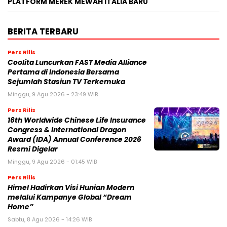
PLATFORM MEREK MEWAH ITALIA BARU
BERITA TERBARU
Pers Rilis
Coolita Luncurkan FAST Media Alliance
Pertama di Indonesia Bersama
Sejumlah Stasiun TV Terkemuka
Minggu, 9 Agu 2026 - 23:49 WIB
Pers Rilis
16th Worldwide Chinese Life Insurance
Congress & International Dragon
Award (IDA) Annual Conference 2026
Resmi Digelar
Minggu, 9 Agu 2026 - 01:45 WIB
Pers Rilis
Himel Hadirkan Visi Hunian Modern
melalui Kampanye Global “Dream
Home”
Sabtu, 8 Agu 2026 - 14:26 WIB