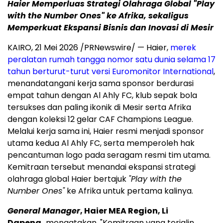
Haier Memperluas Strategi Olahraga Global "Play
with the Number Ones" ke Afrika, sekaligus
Memperkuat Ekspansi Bisnis dan Inovasi di Mesir
KAIRO, 21 Mei 2026 /PRNewswire/ — Haier,
merek
peralatan rumah tangga nomor satu dunia selama 17
tahun berturut-turut versi Euromonitor International
,
menandatangani kerja sama sponsor berdurasi
empat tahun dengan Al Ahly FC, klub sepak bola
tersukses dan paling ikonik di Mesir serta Afrika
dengan koleksi 12 gelar CAF Champions League.
Melalui kerja sama ini, Haier resmi menjadi sponsor
utama kedua Al Ahly FC, serta memperoleh hak
pencantuman logo pada seragam resmi tim utama.
Kemitraan tersebut menandai ekspansi strategi
olahraga global Haier bertajuk
"Play with the
Number Ones"
ke Afrika untuk pertama kalinya.
General Manager
, Haier MEA Region, Li
Dapeng,
mengatakan, "Kemitraan yang terjalin