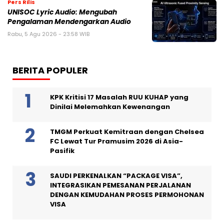
Pers Rilis
UNISOC Lyric Audio: Mengubah
Pengalaman Mendengarkan Audio
Rabu, 5 Agu 2026 - 23:58 WIB
BERITA POPULER
KPK Kritisi 17 Masalah RUU KUHAP yang
Dinilai Melemahkan Kewenangan
TMGM Perkuat Kemitraan dengan Chelsea
FC Lewat Tur Pramusim 2026 di Asia-
Pasifik
SAUDI PERKENALKAN “PACKAGE VISA”,
INTEGRASIKAN PEMESANAN PERJALANAN
DENGAN KEMUDAHAN PROSES PERMOHONAN
VISA