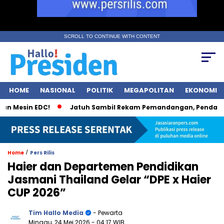
SCROLL TO CONTINUE WITH CONTENT
HOME
NASIONAL
POLITIK
MEGAPOLITAN
EKONOMI
esin EDC!
Jatuh Sambil Rekam Pemandangan, Pendaki Kudus
/
Home
Pers Rilis
Haier dan Departemen Pendidikan
Jasmani Thailand Gelar “DPE x Haier
CUP 2026”
Tim Hallo Media
- Pewarta
Minggu, 24 Mei 2026
- 04:17 WIB