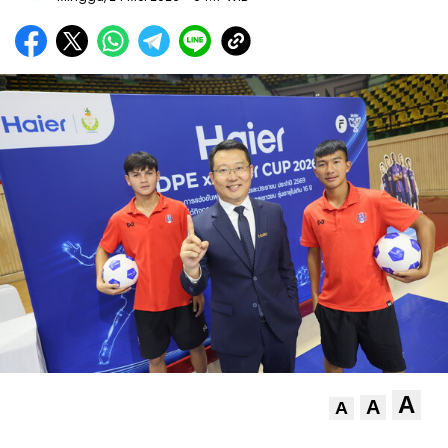
A
A
A