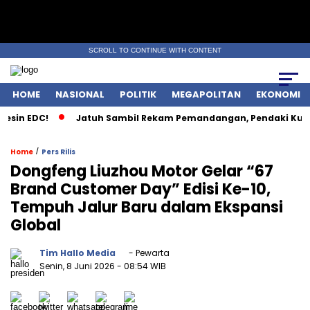
SCROLL TO CONTINUE WITH CONTENT
HOME
NASIONAL
POLITIK
MEGAPOLITAN
EKONOMI
n EDC!
Jatuh Sambil Rekam Pemandangan, Pendaki Kudus Te
/
Home
Pers Rilis
Dongfeng Liuzhou Motor Gelar “67
Brand Customer Day” Edisi Ke-10,
Tempuh Jalur Baru dalam Ekspansi
Global
Tim Hallo Media
- Pewarta
Senin, 8 Juni 2026
- 08:54 WIB