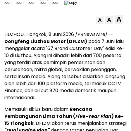
A
A
A
LIUZHOU, Tiongkok, 8 Juni 2026 /PRNewswire/ —
Dongfeng Liuzhou Motor (DFLZM)
pada 7 Juni lalu
menggelar acara "67 Brand Customer Day" edisi ke-
10 di Liuzhou. Ajang ini dihadiri lebih dari 700 peserta
yang terdiri atas pemimpin pemerintah dan
perusahaan, mitra global, perwakilan pelanggan,
serta insan media. Ajang tersebut disiarkan langsung
oleh lebih dari 100 platform media, termasuk CCTV
Finance, dan diliput 870 media domestik maupun
internasional.
Memasuki siklus baru dalam
Rencana
Pembangunan Lima Tahun (
Five-Year Plan
) Ke-
15 Tiongkok
, DFLZM akan terus menjalankan strategi
"Dual Engine Plan"
dengan target penjualan luar