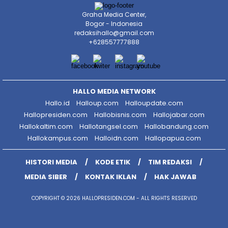
Graha Media Center,
Bogor - Indonesia
redaksihallo@gmail.com
+628557777888
HALLO MEDIA NETWORK
Hallo.id
Halloup.com
Halloupdate.com
Hallopresiden.com
Hallobisnis.com
Hallojabar.com
Hallokaltim.com
Hallotangsel.com
Hallobandung.com
Hallokampus.com
Halloidn.com
Hallopapua.com
HISTORI MEDIA
KODE ETIK
TIM REDAKSI
MEDIA SIBER
KONTAK IKLAN
HAK JAWAB
COPYRIGHT © 2026 HALLOPRESIDEN.COM - ALL RIGHTS RESERVED