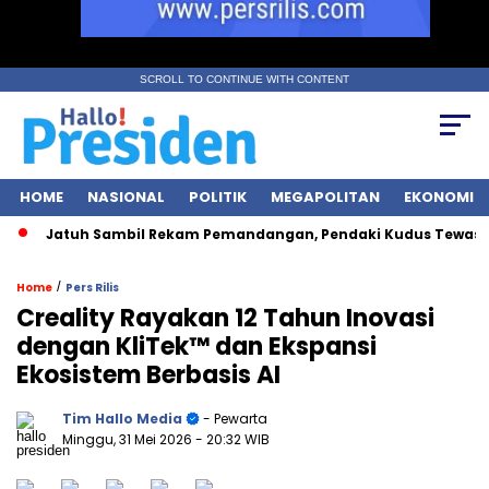
SCROLL TO CONTINUE WITH CONTENT
HOME
NASIONAL
POLITIK
MEGAPOLITAN
EKONOMI
Jatuh Sambil Rekam Pemandangan, Pendaki Kudus Tewas di Jur
/
Home
Pers Rilis
Creality Rayakan 12 Tahun Inovasi
dengan KliTek™ dan Ekspansi
Ekosistem Berbasis AI
Tim Hallo Media
- Pewarta
Minggu, 31 Mei 2026
- 20:32 WIB