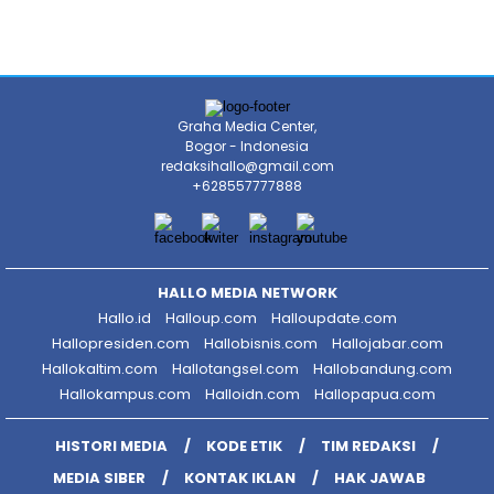
Graha Media Center,
Bogor - Indonesia
redaksihallo@gmail.com
+628557777888
HALLO MEDIA NETWORK
Hallo.id
Halloup.com
Halloupdate.com
Hallopresiden.com
Hallobisnis.com
Hallojabar.com
Hallokaltim.com
Hallotangsel.com
Hallobandung.com
Hallokampus.com
Halloidn.com
Hallopapua.com
HISTORI MEDIA
KODE ETIK
TIM REDAKSI
MEDIA SIBER
KONTAK IKLAN
HAK JAWAB