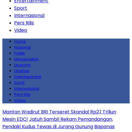
Entertainment
Sport
Internasional
Pers Rilis
Video
Home
Nasional
Politik
Megapolitan
Ekonomi
Lifestyle
Entertainment
Sport
Internasional
Pers Rilis
Video
Mantan Wadirut BRI Terseret Skandal Rp2,1 Triliun
Mesin EDC!
Jatuh Sambil Rekam Pemandangan,
Pendaki Kudus Tewas di Jurang Gunung
Bapanas