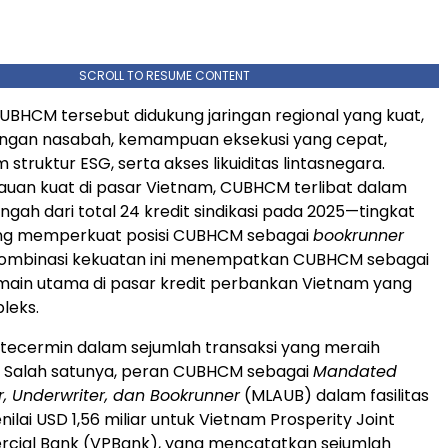
SCROLL TO RESUME CONTENT
BHCM tersebut didukung jaringan regional yang kuat,
ngan nasabah, kemampuan eksekusi yang cepat,
 struktur ESG, serta akses likuiditas lintasnegara.
uan kuat di pasar Vietnam, CUBHCM terlibat dalam
engah dari total 24 kredit sindikasi pada 2025—tingkat
yang memperkuat posisi CUBHCM sebagai
bookrunner
Kombinasi kekuatan ini menempatkan CUBHCM sebagai
main utama di pasar kredit perbankan Vietnam yang
leks.
ni tecermin dalam sejumlah transaksi yang meraih
 Salah satunya, peran CUBHCM sebagai
Mandated
, Underwriter, dan Bookrunner
(MLAUB) dalam fasilitas
nilai USD 1,56 miliar untuk Vietnam Prosperity Joint
cial Bank (VPBank), yang mencatatkan sejumlah