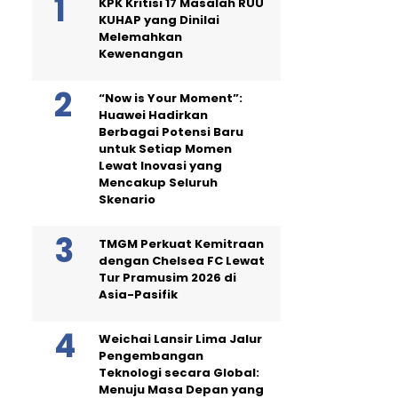
KPK Kritisi 17 Masalah RUU
KUHAP yang Dinilai
Melemahkan
Kewenangan
“Now is Your Moment”:
Huawei Hadirkan
Berbagai Potensi Baru
untuk Setiap Momen
Lewat Inovasi yang
Mencakup Seluruh
Skenario
TMGM Perkuat Kemitraan
dengan Chelsea FC Lewat
Tur Pramusim 2026 di
Asia-Pasifik
Weichai Lansir Lima Jalur
Pengembangan
Teknologi secara Global:
Menuju Masa Depan yang