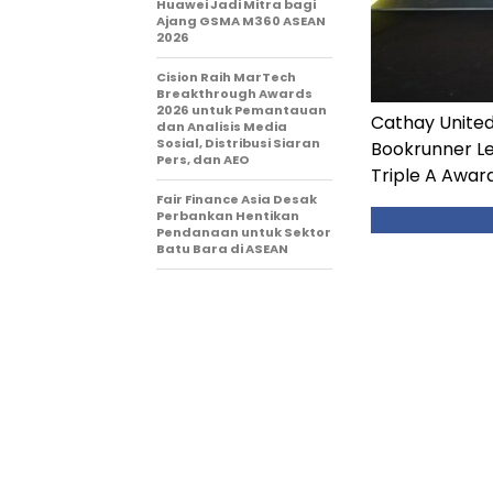
Huawei Jadi Mitra bagi
Ajang GSMA M360 ASEAN
2026
Cision Raih MarTech
Breakthrough Awards
2026 untuk Pemantauan
Cathay United
dan Analisis Media
Sosial, Distribusi Siaran
Bookrunner Le
Pers, dan AEO
Triple A Awar
Fair Finance Asia Desak
Perbankan Hentikan
Pendanaan untuk Sektor
Batu Bara di ASEAN