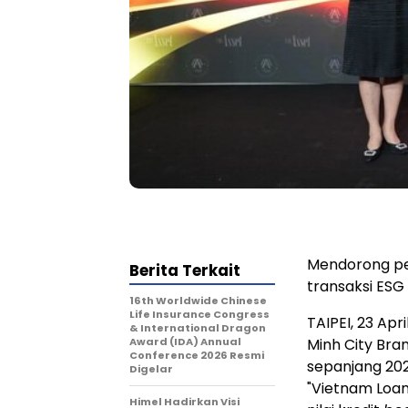
Mendorong per
Berita Terkait
transaksi ESG
16th Worldwide Chinese
Life Insurance Congress
TAIPEI, 23 Ap
& International Dragon
Award (IDA) Annual
Minh City Br
Conference 2026 Resmi
sepanjang 20
Digelar
"Vietnam Loan
Himel Hadirkan Visi