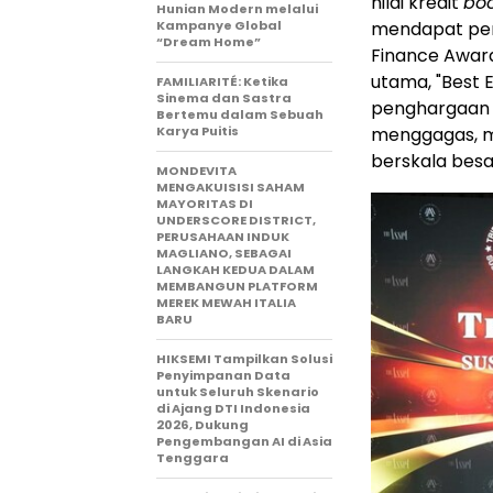
nilai kredit
bo
Hunian Modern melalui
Kampanye Global
mendapat peng
“Dream Home”
Finance Award
utama, "Best E
FAMILIARITÉ: Ketika
Sinema dan Sastra
penghargaan
Bertemu dalam Sebuah
Karya Puitis
menggagas, me
berskala besa
MONDEVITA
MENGAKUISISI SAHAM
MAYORITAS DI
UNDERSCORE DISTRICT,
PERUSAHAAN INDUK
MAGLIANO, SEBAGAI
LANGKAH KEDUA DALAM
MEMBANGUN PLATFORM
MEREK MEWAH ITALIA
BARU
HIKSEMI Tampilkan Solusi
Penyimpanan Data
untuk Seluruh Skenario
di Ajang DTI Indonesia
2026, Dukung
Pengembangan AI di Asia
Tenggara