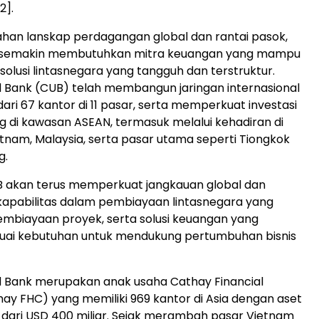
[2]
.
ahan lanskap perdagangan global dan rantai pasok,
 semakin membutuhkan mitra keuangan yang mampu
olusi lintasnegara yang tangguh dan terstruktur.
 Bank (CUB) telah membangun jaringan internasional
ari 67 kantor di 11 pasar, serta memperkuat investasi
g di kawasan ASEAN, termasuk melalui kehadiran di
etnam, Malaysia, serta pasar utama seperti Tiongkok
g.
B akan terus memperkuat jangkauan global dan
apabilitas dalam pembiayaan lintasnegara yang
pembiayaan proyek, serta solusi keuangan yang
suai kebutuhan untuk mendukung pertumbuhan bisnis
d Bank merupakan anak usaha Cathay Financial
hay FHC) yang memiliki 969 kantor di Asia dengan aset
h dari USD 400 miliar. Sejak merambah pasar Vietnam