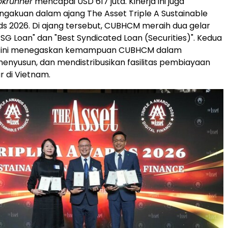
okrunner
mencapai USD 617 juta. Kinerja ini juga
akuan dalam ajang The Asset Triple A Sustainable
s 2026. Di ajang tersebut, CUBHCM meraih dua gelar
SG Loan" dan "Best Syndicated Loan (Securities)". Kedua
 ini menegaskan kemampuan CUBHCM dalam
nyusun, dan mendistribusikan fasilitas pembiayaan
r di Vietnam.