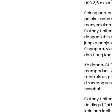
USD 3,5 miliar
Seiring perub
pelaku usaha
menyediakan s
Cathay United
dengan lebih d
jangka panjan
Singapura, Vi
dan Hong Kon
Ke depan, CU
memperluas k
terstruktur, 
dirancang se
nasabah.
Cathay Unite
Holdings (Cat
kelolaan lebi