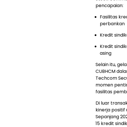
pencapaian:
Fasilitas kr
perbankan
Kredit sindi
Kredit sindi
asing
Selain itu, ge
CUBHCM dalam f
Techcom Secur
momen penti
fasilitas pemb
Di luar trans
kinerja positi
Sepanjang 20
15 kredit sind