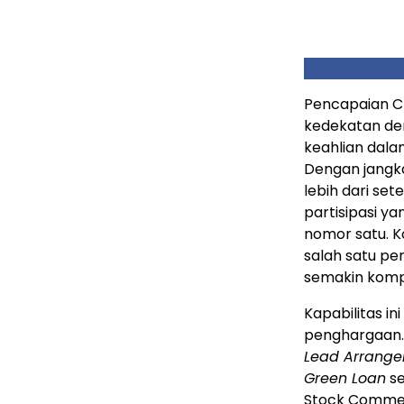
Pencapaian CU
kedekatan de
keahlian dalam
Dengan jangka
lebih dari set
partisipasi 
nomor satu. 
salah satu pe
semakin komp
Kapabilitas i
penghargaan.
Lead Arranger
Green Loan
se
Stock Commer