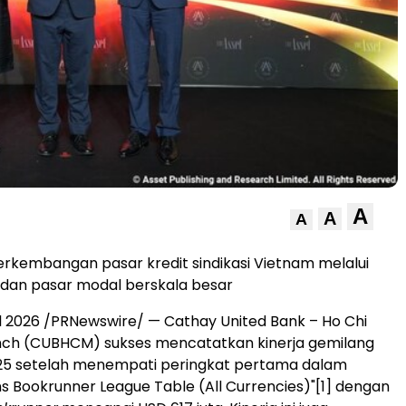
A
A
A
kembangan pasar kredit sindikasi Vietnam melalui
 dan pasar modal berskala besar
ril 2026 /PRNewswire/ — Cathay United Bank – Ho Chi
anch (CUBHCM) sukses mencatatkan kinerja gemilang
25 setelah menempati peringkat pertama dalam
s Bookrunner League Table (All Currencies)"
[1]
dengan