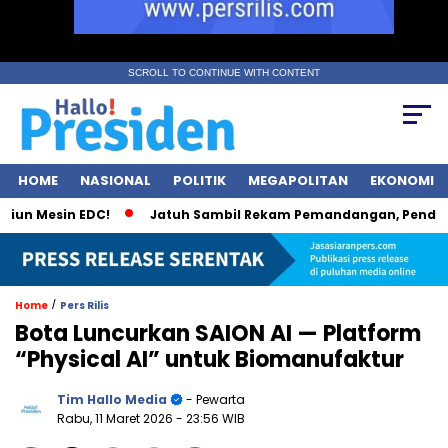
SCROLL TO CONTINUE WITH CONTENT
HOME
NASIONAL
POLITIK
MEGAPOLITAN
EKONOMI
Mesin EDC!
Jatuh Sambil Rekam Pemandangan, Pendaki Kud
/
Home
Pers Rilis
Bota Luncurkan SAION AI — Platform
“Physical AI” untuk Biomanufaktur
Tim Hallo Media
- Pewarta
Rabu, 11 Maret 2026
- 23:56 WIB