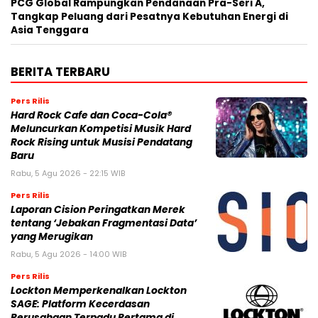
PCG Global Rampungkan Pendanaan Pra-Seri A,
Tangkap Peluang dari Pesatnya Kebutuhan Energi di
Asia Tenggara
BERITA TERBARU
Pers Rilis
Hard Rock Cafe dan Coca-Cola®
Meluncurkan Kompetisi Musik Hard
Rock Rising untuk Musisi Pendatang
Baru
Rabu, 5 Agu 2026 - 22:15 WIB
Pers Rilis
Laporan Cision Peringatkan Merek
tentang ‘Jebakan Fragmentasi Data’
yang Merugikan
Rabu, 5 Agu 2026 - 14:00 WIB
Pers Rilis
Lockton Memperkenalkan Lockton
SAGE: Platform Kecerdasan
Perusahaan Terpadu Pertama di