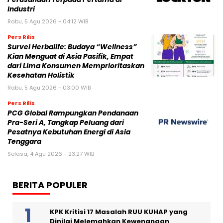
Industri
Rabu, 5 Agu 2026 - 04:12 WIB
Pers Rilis
Survei Herbalife: Budaya “Wellness”
Kian Menguat di Asia Pasifik, Empat
dari Lima Konsumen Memprioritaskan
Kesehatan Holistik
Rabu, 5 Agu 2026 - 03:00 WIB
Pers Rilis
PCG Global Rampungkan Pendanaan
Pra-Seri A, Tangkap Peluang dari
Pesatnya Kebutuhan Energi di Asia
Tenggara
Selasa, 4 Agu 2026 - 23:27 WIB
BERITA POPULER
KPK Kritisi 17 Masalah RUU KUHAP yang
Dinilai Melemahkan Kewenangan