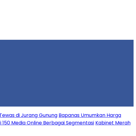
Tewas di Jurang Gunung
Bapanas Umumkan Harga
ari 150 Media Online Berbagai Segmentasi
Kabinet Merah