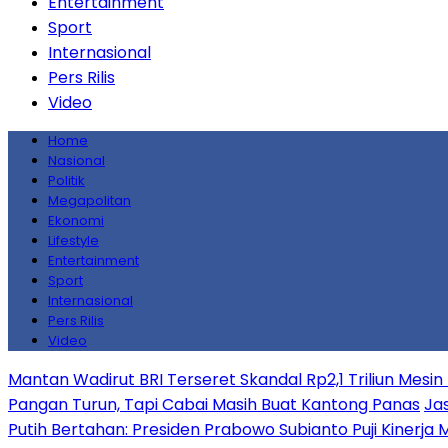
Entertainment
Sport
Internasional
Pers Rilis
Video
Home
Nasional
Politik
Megapolitan
Ekonomi
Lifestyle
Entertainment
Sport
Internasional
Pers Rilis
Video
Mantan Wadirut BRI Terseret Skandal Rp2,1 Triliun Mesin
Pangan Turun, Tapi Cabai Masih Buat Kantong Panas
Jas
Putih Bertahan: Presiden Prabowo Subianto Puji Kinerja M