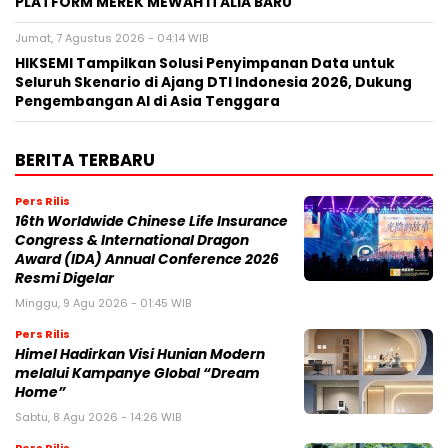
PLATFORM MEREK MEWAH ITALIA BARU
Jumat, 7 Agustus 2026 - 04:14 WIB
HIKSEMI Tampilkan Solusi Penyimpanan Data untuk
Seluruh Skenario di Ajang DTI Indonesia 2026, Dukung
Pengembangan AI di Asia Tenggara
BERITA TERBARU
Pers Rilis
16th Worldwide Chinese Life Insurance
Congress & International Dragon
Award (IDA) Annual Conference 2026
Resmi Digelar
Minggu, 9 Agu 2026 - 01:45 WIB
Pers Rilis
Himel Hadirkan Visi Hunian Modern
melalui Kampanye Global “Dream
Home”
Sabtu, 8 Agu 2026 - 14:26 WIB
Pers Rilis