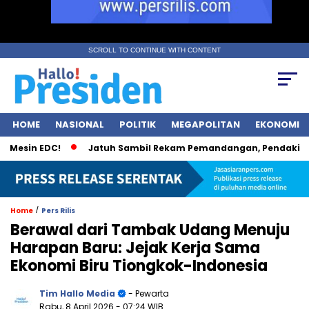
SCROLL TO CONTINUE WITH CONTENT
HOME
NASIONAL
POLITIK
MEGAPOLITAN
EKONOMI
esin EDC!
Jatuh Sambil Rekam Pemandangan, Pendaki Kudu
/
Home
Pers Rilis
Berawal dari Tambak Udang Menuju
Harapan Baru: Jejak Kerja Sama
Ekonomi Biru Tiongkok-Indonesia
Tim Hallo Media
- Pewarta
Rabu, 8 April 2026
- 07:24 WIB