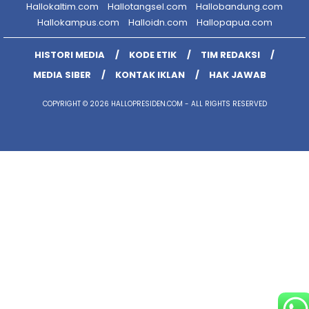
Hallokaltim.com
Hallotangsel.com
Hallobandung.com
Hallokampus.com
Halloidn.com
Hallopapua.com
HISTORI MEDIA
KODE ETIK
TIM REDAKSI
MEDIA SIBER
KONTAK IKLAN
HAK JAWAB
COPYRIGHT © 2026 HALLOPRESIDEN.COM - ALL RIGHTS RESERVED