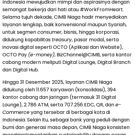
Indonesia mewujudkan mimpi dan aspirasinya dengan
semangat bekerja dari hati atau #WorkFromHeart.
Selama tujuh dekade, CIMB Niaga hadir menyediakan
layanan lengkap, baik konvensional maupun Syariah,
untuk segmen
consumer
, bisnis, hingga korporasi,
didukung kapabilitas
treasury
, pasar modal, serta
inovasi digital seperti OCTO (Aplikasi dan Website),
OCTO Pay
(e-money)
, BizChannel@CIMB, serta kantor
cabang modern meliputi Digital Lounge, Digital Branch
dan Digital Hub.
Hingga 31 Desember 2025, layanan CIMB Niaga
didukung oleh 11.657 karyawan (konsolidasi), 394
kantor cabang dan jaringan (termasuk 31 Digital
Lounge), 2.786 ATM, serta 707.256 EDC, QR, dan
e-
Commerce
yang tersebar di berbagai kota di
Indonesia. Selain itu, sebagai bank yang peduli dengan
bumi dan generasi masa depan, CIMB Niaga konsisten
mengimplementasikan
sustainability
dengan pesan