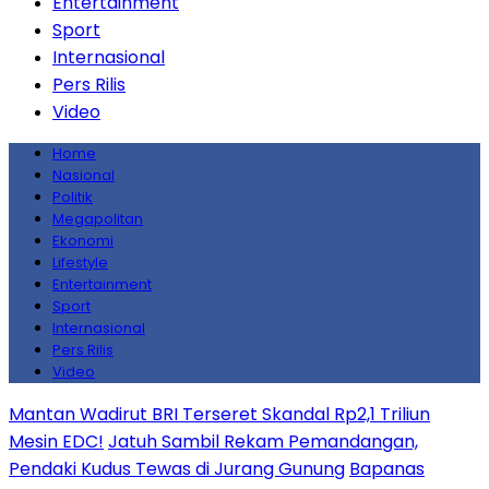
Entertainment
Sport
Internasional
Pers Rilis
Video
Home
Nasional
Politik
Megapolitan
Ekonomi
Lifestyle
Entertainment
Sport
Internasional
Pers Rilis
Video
Mantan Wadirut BRI Terseret Skandal Rp2,1 Triliun
Mesin EDC!
Jatuh Sambil Rekam Pemandangan,
Pendaki Kudus Tewas di Jurang Gunung
Bapanas